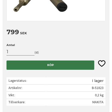
799
SEK
Antal
st
Lägg til
KÖP
Lagerstatus
I lager
Artikelnr
B-51823
Vikt
0,2 kg
Tillverkare
MAKITA