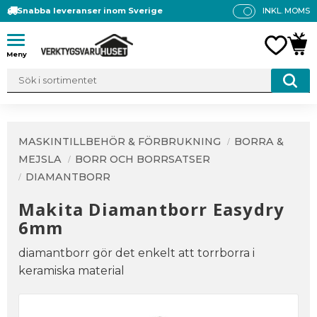
Snabba leveranser inom Sverige
INKL. MOMS
P
R
Meny
FAVO
KUN
IS
E
R
V
IS
A
MASKINTILLBEHÖR & FÖRBRUKNING
BORRA &
S
MEJSLA
BORR OCH BORRSATSER
DIAMANTBORR
Makita Diamantborr Easydry
6mm
diamantborr gör det enkelt att torrborra i
keramiska material