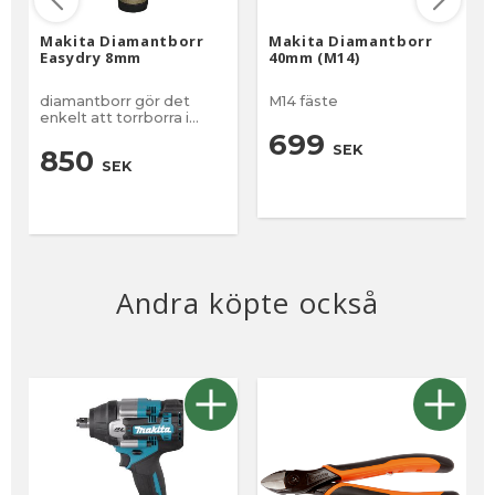
Makita Diamantborr
Makita Diamantborr
Easydry 8mm
40mm (M14)
diamantborr gör det
M14 fäste
enkelt att torrborra i
keramiska material
699
SEK
850
SEK
Andra köpte också