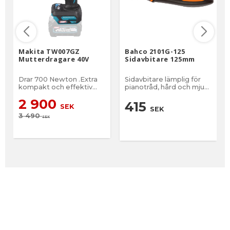
Makita TW007GZ
Bahco 2101G-125
Mutterdragare 40V
Sidavbitare 125mm
Drar 700 Newton .Extra
Sidavbitare lämplig för
kompakt och effektiv
pianotråd, hård och mjuk
mutterdragare med fyra
ståltråd
2 900
effektinställningar
415
SEK
SEK
3 490
SEK