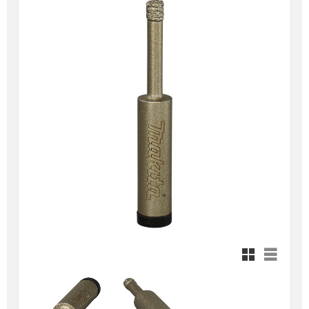
Rutnätsvy
Listvy