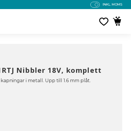
INKL. MOMS
P
R
FAVORITE
KUNDV
IS
E
R
V
IS
A
S
RTJ Nibbler 18V, komplett
apningar i metall. Upp till 1.6 mm plåt.