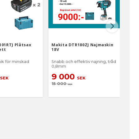
101RTJ Plåtsax
Makita DTR180ZJ Najmaskin
Maki
ett
18V
ik för minskad
Snabb och effektiv najning, tråd
Slad
0,8mm
rote
9 000
5 
SEK
SEK
15 000
5 9
SEK