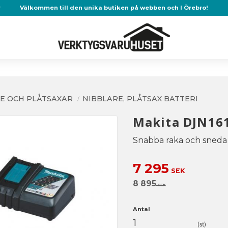
r
Välkommen till den unika butiken på webben och I Örebro!
E OCH PLÅTSAXAR
NIBBLARE, PLÅTSAX BATTERI
Makita DJN161
Snabba raka och sneda k
Nedsatt pris:
7 295
SEK
Ordinarie pris:
8 895
SEK
Antal
st