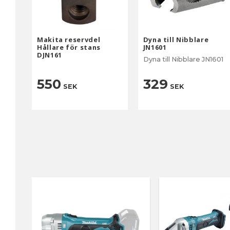
Makita reservdel
Dyna till Nibblare
Hållare för stans
JN1601
DJN161
Dyna till Nibblare JN1601
550
329
SEK
SEK