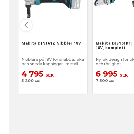
Makita DJN161Z Nibbler 18V
Makita DJS161RTJ
18V, komplett
Nibblare på 18V för snabba, raka
Ny rak design för ö
och sneda kapningar i metall.
och rörlighet.
4 795
6 995
SEK
SEK
5 200
7 500
SEK
SEK