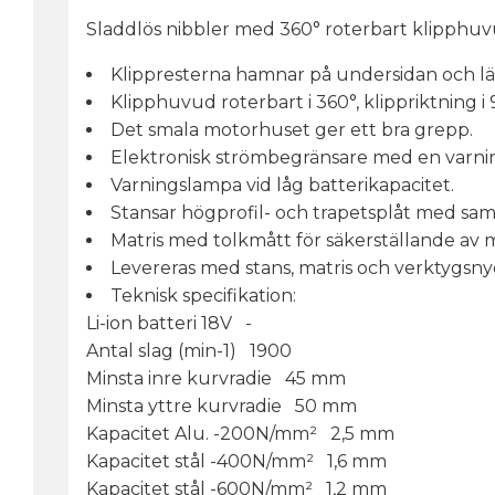
Sladdlös nibbler med 360° roterbart klipphuvu
Klippresterna hamnar på undersidan och lä
Klipphuvud roterbart i 360°, klippriktning i 
Det smala motorhuset ger ett bra grepp.
Elektronisk strömbegränsare med en varni
Varningslampa vid låg batterikapacitet.
Stansar högprofil- och trapetsplåt med sam
Matris med tolkmått för säkerställande av m
Levereras med stans, matris och verktygsny
Teknisk specifikation:
Li-ion batteri 18V -
Antal slag (min-1) 1900
Minsta inre kurvradie 45 mm
Minsta yttre kurvradie 50 mm
Kapacitet Alu. -200N/mm² 2,5 mm
Kapacitet stål -400N/mm² 1,6 mm
Kapacitet stål -600N/mm² 1,2 mm