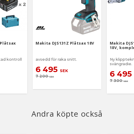
 Plåtsax
Makita DJS131Z Plåtsax 18V
Makita DJS
18V, kompl
kad kontroll
avsedd för raka snitt.
Ny klipptekn
svängradie.
6 495
SEK
6 495
7 200
SEK
7 300
SEK
Andra köpte också