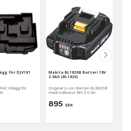
ägg för DJV181
Makita BL1820B Batteri 18V
MAKP
2.0Ah (BL1820)
AC Inlägg för
Original Li-Ion Batteri BL1820B
Maki
181
med indikator 18V 2.0 Ah
895
15
SEK