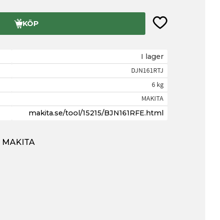
Lägg till i favorite
KÖP
I lager
DJN161RTJ
6 kg
MAKITA
makita.se/tool/15215/BJN161RFE.html
ån MAKITA