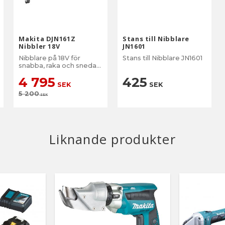
Makita DJN161Z
Stans till Nibblare
Nibbler 18V
JN1601
Nibblare på 18V för
Stans till Nibblare JN1601
snabba, raka och sneda
kapningar i metall.
4 795
425
SEK
SEK
5 200
SEK
Liknande produkter