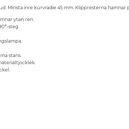
d. Minsta inre kurvradie 45 mm. Klippresterna hamnar p
mnar ytan ren.
90°-steg.
ngslampa.
ma stans.
aterialtjocklek.
ckel.