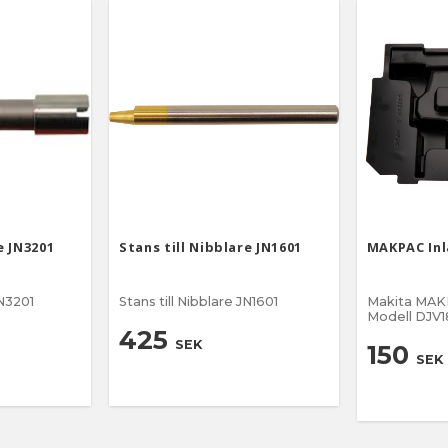
e JN3201
Stans till Nibblare JN1601
MAKPAC Inl
JN3201
Stans till Nibblare JN1601
Makita MAKP
Modell DJV
425
SEK
150
SEK