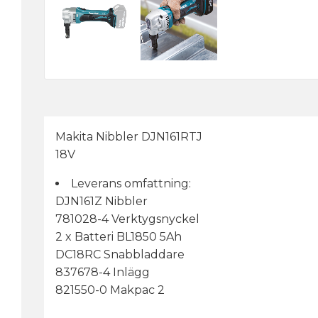
Makita Nibbler DJN161RTJ
18V
Leverans omfattning:
DJN161Z Nibbler
781028-4 Verktygsnyckel
2 x Batteri BL1850 5Ah
DC18RC Snabbladdare
837678-4 Inlägg
821550-0 Makpac 2