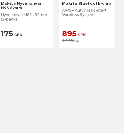
Makita Hyvelknivar
Makita Bluetooth-chip
HSS 82mm
AWS – Automatic-start
Hyvelknivar HSS , 82mm
Wireless System
(2-pack)
175
895
SEK
SEK
1 449
SEK