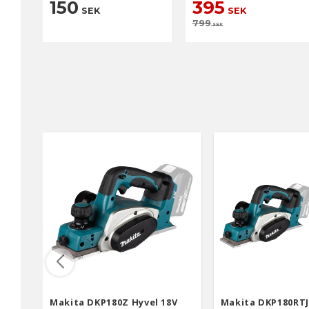
150
395
SEK
SEK
799
SEK
Makita DKP180Z Hyvel 18V
Makita DKP180RTJ 