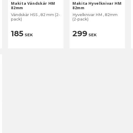
Makita Vändskär HM
Makita Hyvelknivar HM
82mm
82mm
Vändskär HSS , 82 mm (2-
Hyvelknivar HM , 82mm
pack)
(2-pack)
185
299
SEK
SEK