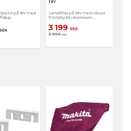
18V
ftpistol på 18V med
Lamellfräs på 18V med robust
Maki
ftdjup.
frontskydd i aluminium.
Batte
Lamellfräsen har sex
3 199
2 
skärdjupsinställninga
SEK
SEK
3 900
3 1
SEK