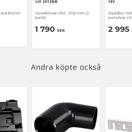
till 2012NB
18V
V med 82mm
Hyvelknivar HSS , 306 mm (2-
Sladdlös Hä
pack)
justerbar sti
1 790
2 995
SEK
Andra köpte också