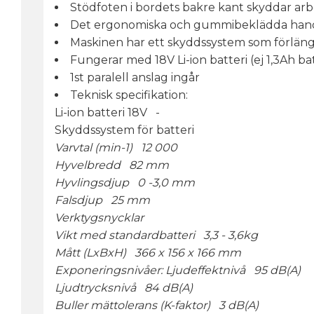
Stödfoten i bordets bakre kant skyddar arb
Det ergonomiska och gummibeklädda handt
Maskinen har ett skyddssystem som förlänger
Fungerar med 18V Li-ion batteri (ej 1,3Ah bat
1st paralell anslag ingår
Teknisk specifikation:
Li-ion batteri 18V -
Skyddssystem för batteri
Varvtal (min-1) 12 000
Hyvelbredd 82 mm
Hyvlingsdjup 0 -3,0 mm
Falsdjup 25 mm
Verktygsnycklar
Vikt med standardbatteri 3,3 - 3,6kg
Mått (LxBxH) 366 x 156 x 166 mm
Exponeringsnivåer: Ljudeffektnivå 95 dB(A)
Ljudtrycksnivå 84 dB(A)
Buller mättolerans (K-faktor) 3 dB(A)