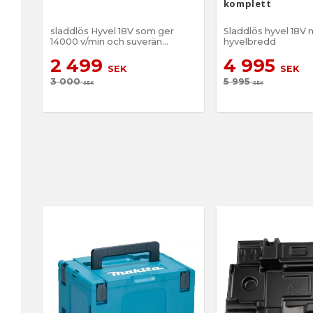
komplett
sladdlös Hyvel 18V som ger
Sladdlös hyvel 18
14000 v/min och suverän
hyvelbredd
ytfinish
2 499
4 995
SEK
SEK
3 000
5 995
SEK
SEK