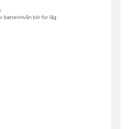
.
atterinivån blir för låg.