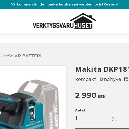
r
Välkommen till den unika butiken på webben och I Örebro!
HYVLAR BATTERI
Makita DKP18
kompakt Handhyvel för 
2 990
SEK
Antal
st