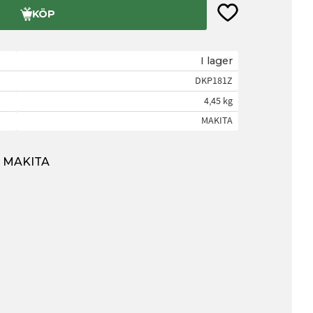
Lägg till i favorite
KÖP
I lager
DKP181Z
4,45 kg
MAKITA
ån MAKITA