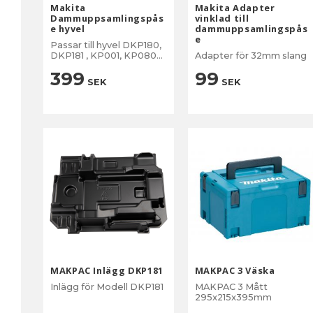
Makita
Makita Adapter
Dammuppsamlingspås
vinklad till
e hyvel
dammuppsamlingspås
e
Passar till hyvel DKP180,
DKP181 , KP001, KP0800,
Adapter för 32mm slang
KP081,
399
99
SEK
SEK
MAKPAC Inlägg DKP181
MAKPAC 3 Väska
Inlägg för Modell DKP181
MAKPAC 3 Mått
295x215x395mm