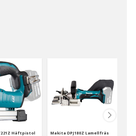
221Z Häftpistol
Makita DPJ180Z Lamellfräs
Maki