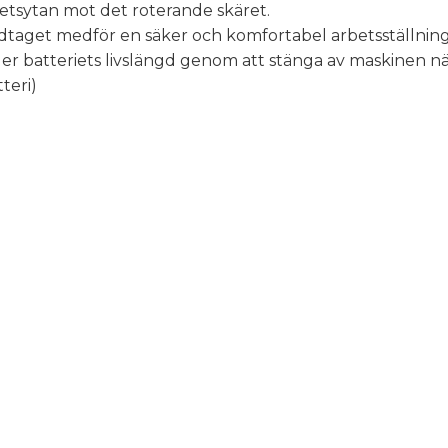
etsytan mot det roterande skäret.
aget medför en säker och komfortabel arbetsställning
 batteriets livslängd genom att stänga av maskinen när b
teri)