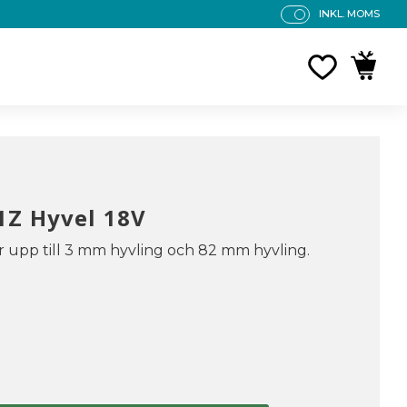
INKL. MOMS
P
R
FAVORITE
KUNDV
IS
E
R
V
IS
A
S
1Z Hyvel 18V
upp till 3 mm hyvling och 82 mm hyvling.