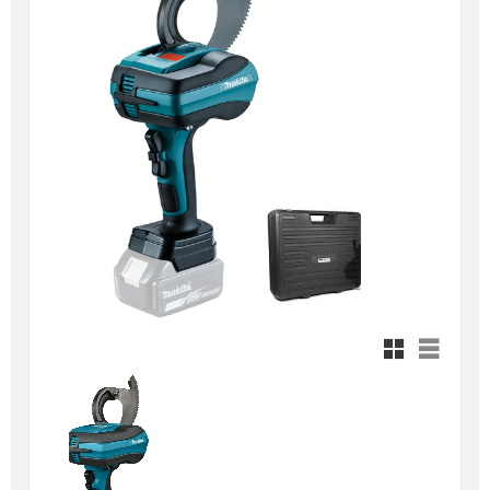
Rutnätsvy
Listvy