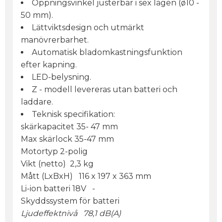
Öppningsvinkel justerbar i sex lägen (ø10 -
50 mm).
Lättviktsdesign och utmärkt
manövrerbarhet.
Automatisk bladomkastningsfunktion
efter kapning.
LED-belysning.
Z - modell levereras utan batteri och
laddare.
Teknisk specifikation:
skärkapacitet 35- 47 mm
Max skärlock 35-47 mm
Motortyp 2-polig
Vikt (netto) 2,3 kg
Mått (LxBxH) 116 x 197 x 363 mm
Li-ion batteri 18V -
Skyddssystem för batteri
Ljudeffektnivå 78,1 dB(A)