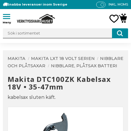
Snabba leveranser inom Sverige
INKL. MOMS
P
R
Meny
FAVO
KUN
IS
E
R
V
IS
A
MAKITA
MAKITA LXT 18 VOLT SERIEN
NIBBLARE
S
OCH PLÅTSAXAR
NIBBLARE, PLÅTSAX BATTERI
Makita DTC100ZK Kabelsax
18V • 35-47mm
kabelsax sluten käft.