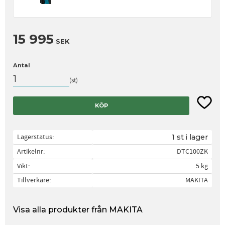
15 995
SEK
Antal
st
Lägg til
KÖP
Lagerstatus
1 st i lager
Artikelnr
DTC100ZK
Vikt
5 kg
Tillverkare
MAKITA
Visa alla produkter från MAKITA