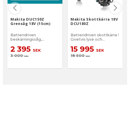
Makita DUC150Z
Makita Skottkärra 18V
Grensåg 18V (15cm)
DCU180Z
Batteridriven
Batteridriven skottkärra !
beskärningssåg,
Givetvis lyse och
grenkap, grensåg
skivbromsar......!
2 395
15 995
SEK
SEK
3 000
18 500
SEK
SEK