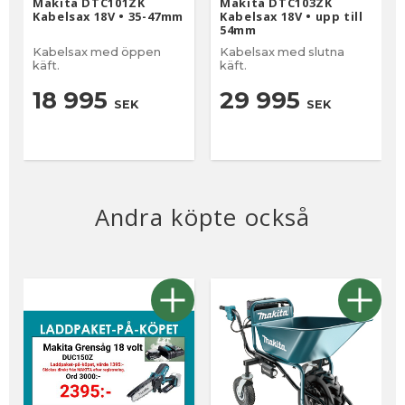
Makita DTC101ZK
Makita DTC103ZK
Kabelsax 18V • 35-47mm
Kabelsax 18V • upp till
54mm
Kabelsax med öppen
Kabelsax med slutna
käft.
käft.
18 995
29 995
SEK
SEK
Andra köpte också