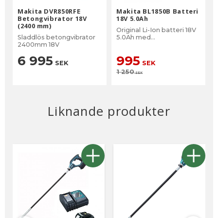
Makita DVR850RFE
Makita BL1850B Batteri
Betongvibrator 18V
18V 5.0Ah
(2400 mm)
Original Li-Ion batteri 18V
Sladdlös betongvibrator
5.0Ah med
2400mm 18V
batteriindikator
6 995
995
SEK
SEK
1 250
SEK
Liknande produkter