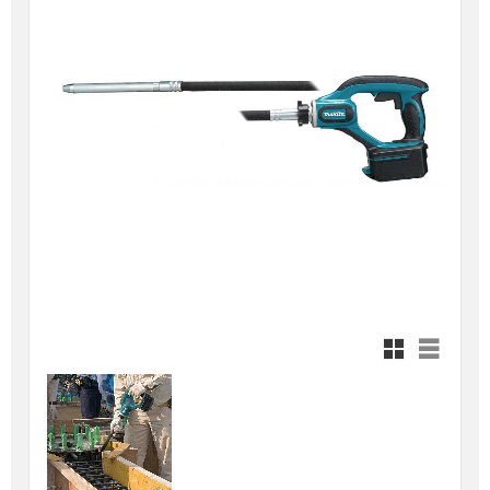
Rutnätsvy
Listvy