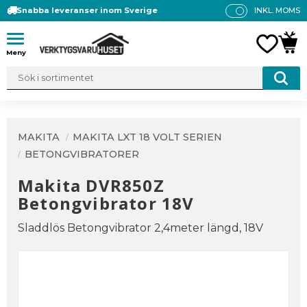
Snabba leveranser inom Sverige
INKL. MOMS
P
R
Meny
FAVO
KUN
IS
E
R
V
IS
A
MAKITA
MAKITA LXT 18 VOLT SERIEN
S
BETONGVIBRATORER
Makita DVR850Z
Betongvibrator 18V
Sladdlös Betongvibrator 2,4meter längd, 18V