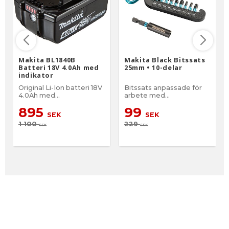
Makita BL1840B
Makita Black Bitssats
Batteri 18V 4.0Ah med
25mm • 10-delar
indikator
Original Li-Ion batteri 18V
Bitssats anpassade för
4.0Ah med
arbete med
batteriindikator
slagskruvdragarae.
895
99
SEK
SEK
1 100
229
SEK
SEK