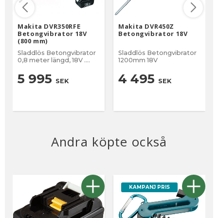
Makita DVR350RFE
Makita DVR450Z
Betongvibrator 18V
Betongvibrator 18V
(800 mm)
Sladdlös Betongvibrator
Sladdlös Betongvibrator
0,8 meter längd, 18V .
1200mm 18V
ink.batteri och laddare
5 995
4 495
SEK
SEK
Andra köpte också
KAMPANJ PRIS