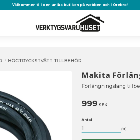
r
Välkommen till den unika butiken på webben och I Örebro!
D
HÖGTRYCKSTVÄTT TILLBEHÖR
Makita Förlän
Förlängningslang tillbe
999
SEK
Antal
st