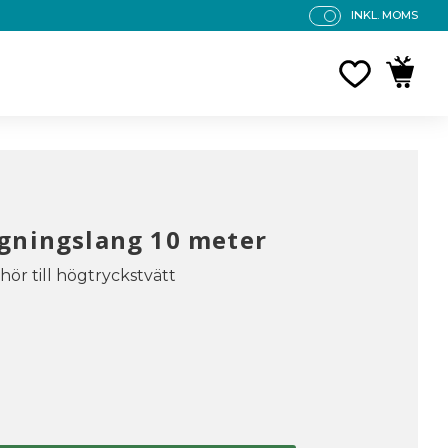
INKL. MOMS
P
R
FAVORITE
KUNDV
IS
E
R
V
IS
A
S
gningslang 10 meter
hör till högtryckstvätt