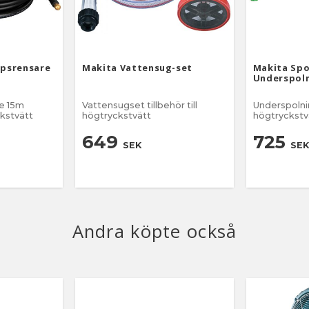
ppsrensare
Makita Vattensug-set
Makita Spo
Underspol
e 15m
Vattensugset tillbehör till
Underspolningsrör ti
ckstvätt
högtryckstvätt
högtryckstv
649
725
SEK
SEK
Andra köpte också