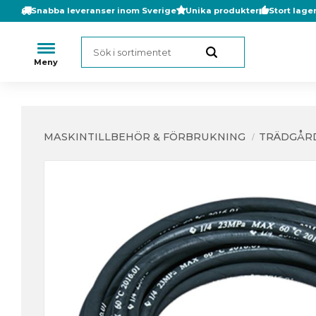
Snabba leveranser inom Sverige
Unika produkter
Stort lage
MASKINTILLBEHÖR & FÖRBRUKNING
TRÄDGÅR