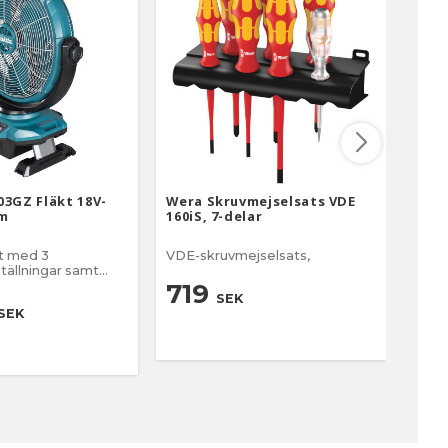
03GZ Fläkt 18V-
Wera Skruvmejselsats VDE
Hult
mm
160iS, 7-delar
60
kt med 3
VDE-skruvmejselsats,
Komp
ställningar samt
enha
endelfunktion
719
SEK
4
SEK