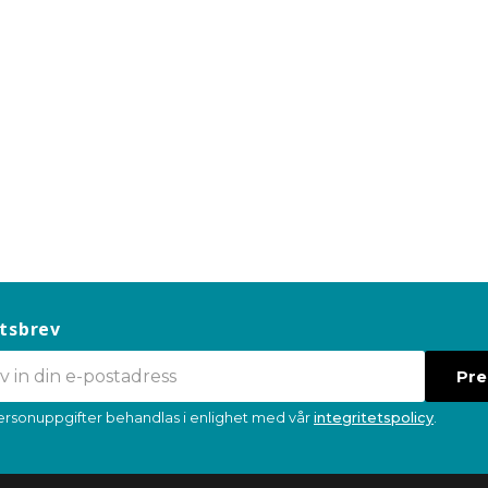
tsbrev
Pr
ersonuppgifter behandlas i enlighet med vår
integritetspolicy
.