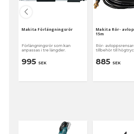
Makita Förlängningsrör
Makita Rör- avlo
15m
Förlängningsrör som kan
Rör- avloppsrensar
anpassas i tre längder.
tillbehör till högtry
995
885
SEK
SEK