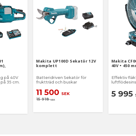
01
Makita UP100D Sekatör 12V
Makita CF0
m),
komplett
40V • 450 
åg på 40V
Batteridriven Sekatör för
Effektiv flä
 på 35 cm.
fruktträd och buskar
luftflödesin
timer och p
11 500
5 995
SEK
15 918
SEK