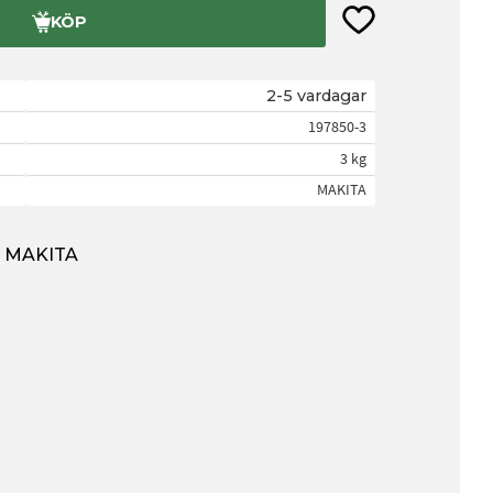
Lägg till i favorite
KÖP
2-5 vardagar
197850-3
3 kg
MAKITA
ån MAKITA