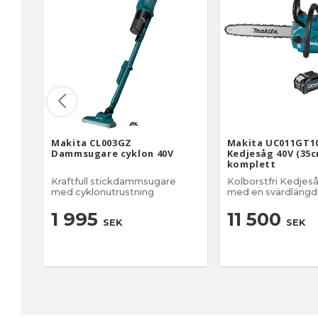
Makita CL003GZ
Makita UC011GT1
Dammsugare cyklon 40V
Kedjesåg 40V (35c
komplett
Kraftfull stickdammsugare
Kolborstfri Kedjes
med cyklonutrustning
med en svärdlängd
1 995
11 500
SEK
SEK