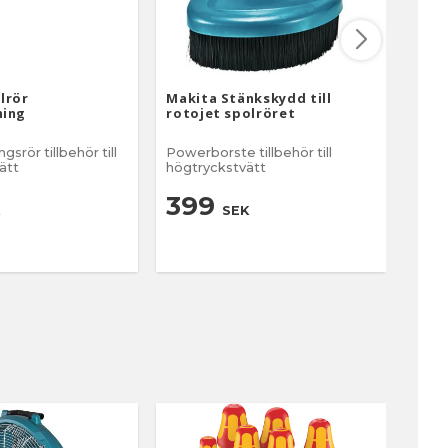
lrör
Makita Stänkskydd till
Mak
ning
rotojet spolröret
llbehör till
Powerborste tillbehör till
Skumm
ätt
högtryckstvätt
högt
399
3
SEK