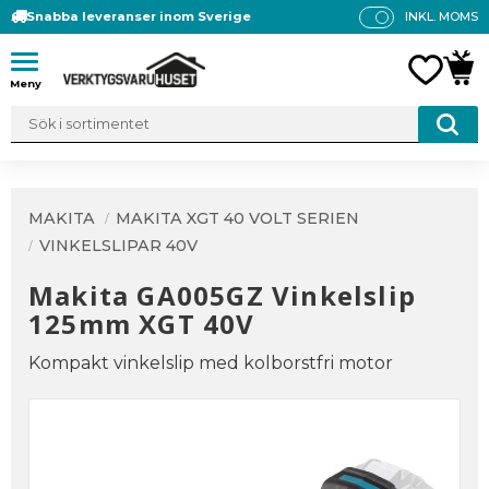
Snabba leveranser inom Sverige
INKL. MOMS
P
R
Meny
FAVO
KUN
IS
E
R
V
IS
A
MAKITA
MAKITA XGT 40 VOLT SERIEN
S
VINKELSLIPAR 40V
Makita GA005GZ Vinkelslip
125mm XGT 40V
Kompakt vinkelslip med kolborstfri motor