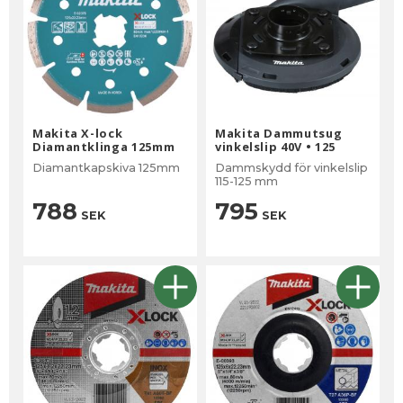
Makita X-lock
Makita Dammutsug
Diamantklinga 125mm
vinkelslip 40V • 125
Diamantkapskiva 125mm
Dammskydd för vinkelslip
115-125 mm
788
795
SEK
SEK