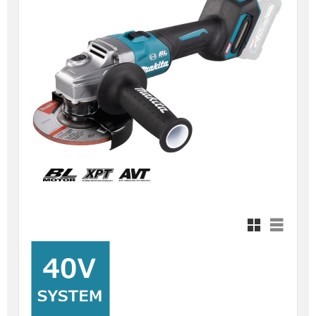
Rutnätsvy
Listvy