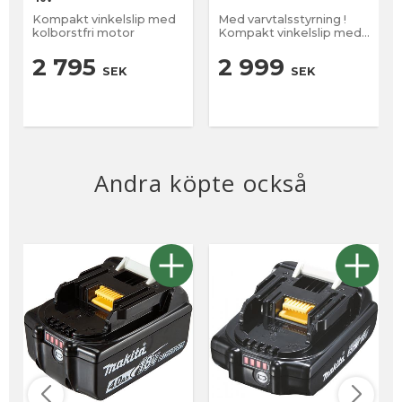
Kompakt vinkelslip med
Med varvtalsstyrning !
kolborstfri motor
Kompakt vinkelslip med
kolborstfri motor
2 795
2 999
SEK
SEK
Andra köpte också