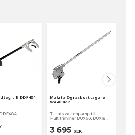
dtag till DDF484
Makita Ogräsborttagare
Maki
WA400MP
DHR
l DDF484
Tillsats vattenpump till
Rese
Multitrimmer DUX60, DUX18
DHR
samt UX01GZ
K
3 695
2
SEK