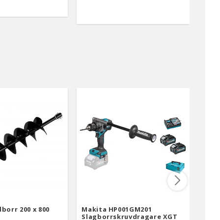
borr 200 x 800
Makita HP001GM201
Bahc
Slagborrskruvdragare XGT