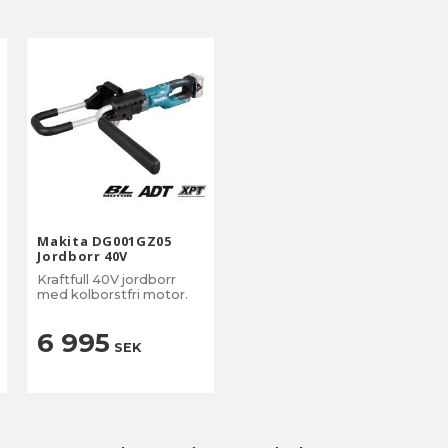
Makita DG001GZ05
Jordborr 40V
Kraftfull 40V jordborr
med kolborstfri motor.
6 995
SEK