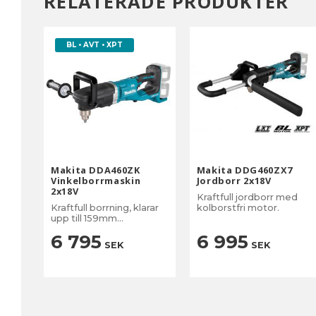
RELATERADE PRODUKTER
BL • AVT • XPT
Makita DDA460ZK
Makita DDG460ZX7
Vinkelborrmaskin
Jordborr 2x18V
2x18V
Kraftfull jordborr med
Kraftfull borrning, klarar
kolborstfri motor.
upp till 159mm
hålsågning
6 795
6 995
SEK
SEK