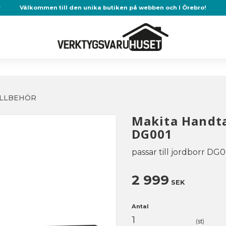
r
Välkommen till den unika butiken på webben och I Örebro!
ILLBEHÖR
Makita Handt
DG001
passar till jordborr D
2 999
SEK
Antal
st