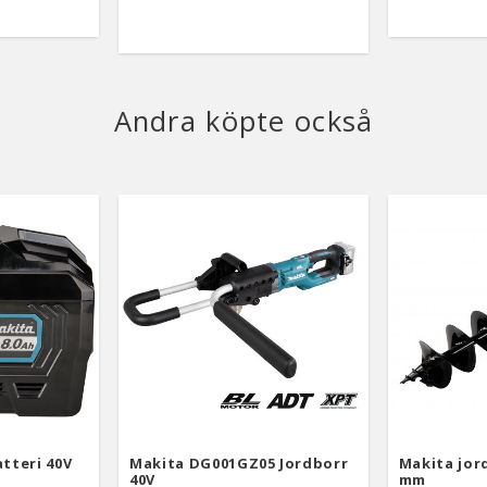
Andra köpte också
tteri 40V
Makita DG001GZ05 Jordborr
Makita jord
40V
mm