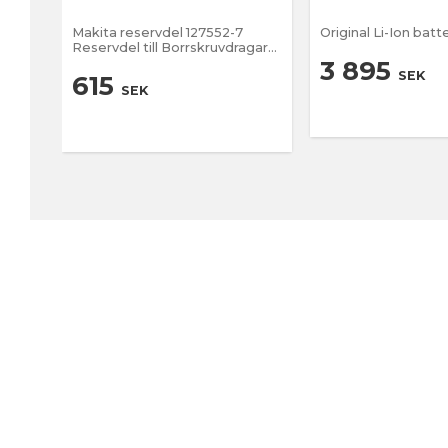
Makita reservdel 127552-7
Original Li-Ion batte
Reservdel till Borrskruvdragare
DF001, HP001 Handtag passar
3 895
SEK
ENDAST till DF001 och
615
SEK
HP001 inte andra modeller. .