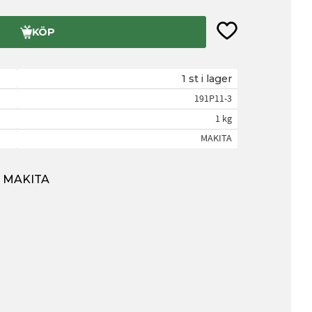
Lägg till i favorite
KÖP
1 st i lager
191P11-3
1 kg
MAKITA
ån MAKITA