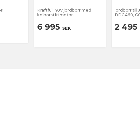
ri
Kraftfull 40V jordborr med
jordborr til
kolborstfri motor.
DDG460, G
6 995
2 495
SEK