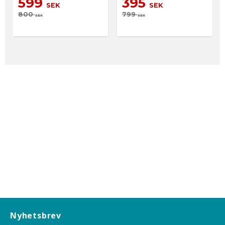
599
395
SEK
SEK
800
799
SEK
SEK
Nyhetsbrev