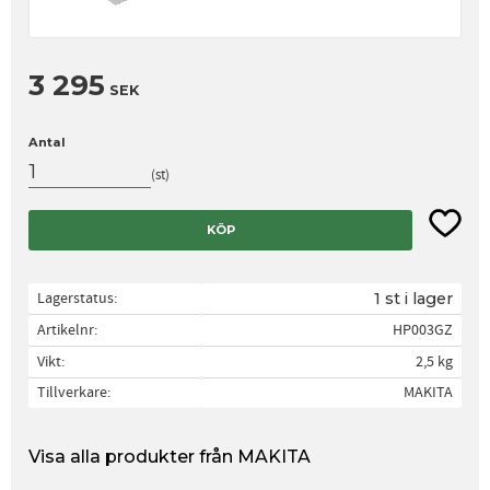
3 295
SEK
Antal
st
Lägg til
KÖP
Lagerstatus
1 st i lager
Artikelnr
HP003GZ
Vikt
2,5 kg
Tillverkare
MAKITA
Visa alla produkter från MAKITA