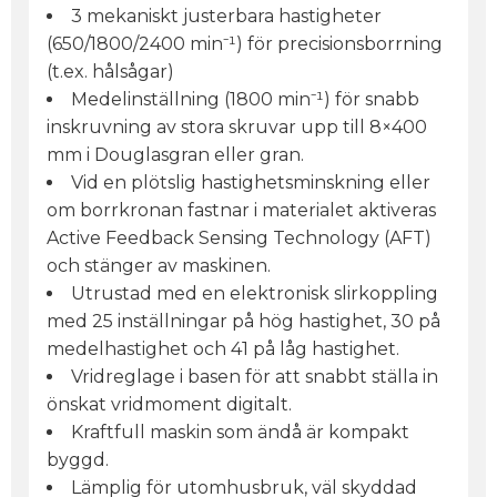
3 mekaniskt justerbara hastigheter
(650/1800/2400 min⁻¹) för precisionsborrning
(t.ex. hålsågar)
Medelinställning (1800 min⁻¹) för snabb
inskruvning av stora skruvar upp till 8×400
mm i Douglasgran eller gran.
Vid en plötslig hastighetsminskning eller
om borrkronan fastnar i materialet aktiveras
Active Feedback Sensing Technology (AFT)
och stänger av maskinen.
Utrustad med en elektronisk slirkoppling
med 25 inställningar på hög hastighet, 30 på
medelhastighet och 41 på låg hastighet.
Vridreglage i basen för att snabbt ställa in
önskat vridmoment digitalt.
Kraftfull maskin som ändå är kompakt
byggd.
Lämplig för utomhusbruk, väl skyddad