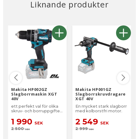
Liknande produkter
Makita HP002GZ
Makita HP001GZ
Slagborrmaskin XGT
Slagborrskruvdragare
40V
XGT 40V
ett perfekt val för olika
En mycket stark slagborr
skruv- och borruppgifter
med kolborstfri motor.
med eller utan slag.
1 990
2 549
SEK
SEK
2 500
2 999
SEK
SEK