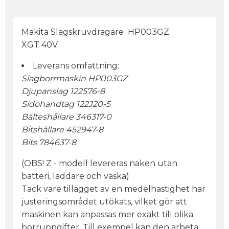
Makita Slagskruvdragare HP003GZ
XGT 40V
Leverans omfattning:
Slagborrmaskin HP003GZ
Djupanslag 122576-8
Sidohandtag 122J20-5
Bälteshållare 346317-0
Bitshållare 452947-8
Bits 784637-8
(OBS! Z - modell levereras naken utan
batteri, laddare och väska)
Tack vare tillägget av en medelhastighet har
justeringsområdet utökats, vilket gör att
maskinen kan anpassas mer exakt till olika
borruppgifter. Till exempel kan den arbeta