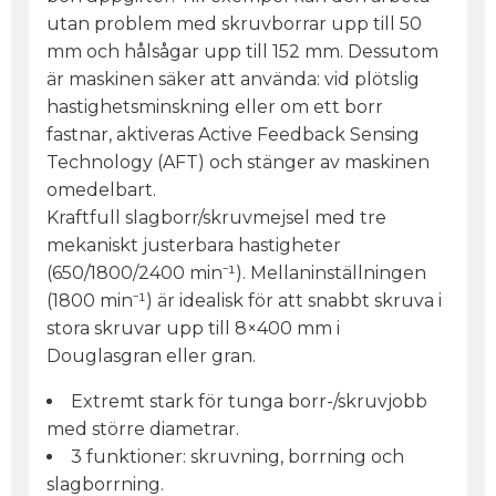
utan problem med skruvborrar upp till 50
mm och hålsågar upp till 152 mm. Dessutom
är maskinen säker att använda: vid plötslig
hastighetsminskning eller om ett borr
fastnar, aktiveras Active Feedback Sensing
Technology (AFT) och stänger av maskinen
omedelbart.
Kraftfull slagborr/skruvmejsel med tre
mekaniskt justerbara hastigheter
(650/1800/2400 min⁻¹). Mellaninställningen
(1800 min⁻¹) är idealisk för att snabbt skruva i
stora skruvar upp till 8×400 mm i
Douglasgran eller gran.
Extremt stark för tunga borr-/skruvjobb
med större diametrar.
3 funktioner: skruvning, borrning och
slagborrning.