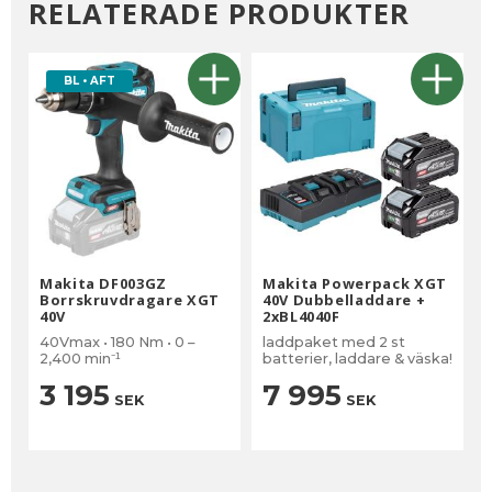
RELATERADE PRODUKTER
BL • AFT
Makita DF003GZ
Makita Powerpack XGT
Borrskruvdragare XGT
40V Dubbelladdare +
40V
2xBL4040F
40Vmax • 180 Nm • 0 –
laddpaket med 2 st
2,400 min⁻¹
batterier, laddare & väska!
3 195
7 995
SEK
SEK