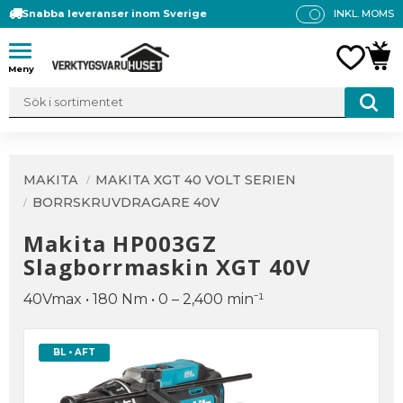
Snabba leveranser inom Sverige
INKL. MOMS
P
R
Meny
FAVO
KUN
IS
E
R
V
IS
A
MAKITA
MAKITA XGT 40 VOLT SERIEN
S
BORRSKRUVDRAGARE 40V
Makita HP003GZ
Slagborrmaskin XGT 40V
40Vmax • 180 Nm • 0 – 2,400 min⁻¹
BL • AFT