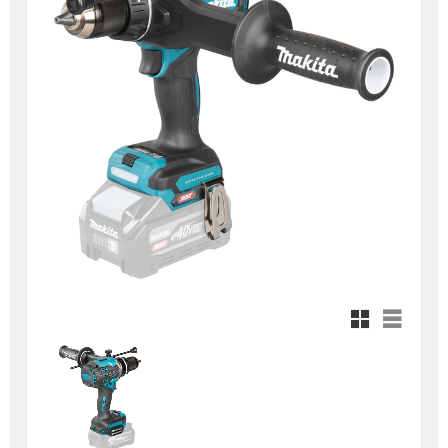
Rutnätsvy
Listvy