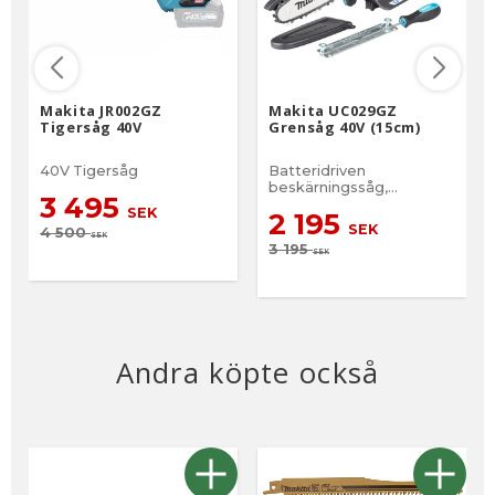
Makita JR002GZ
Makita UC029GZ
Tigersåg 40V
Grensåg 40V (15cm)
40V Tigersåg
Batteridriven
beskärningssåg,
3 495
grenkap, grensåg
SEK
2 195
SEK
4 500
SEK
3 195
SEK
Andra köpte också