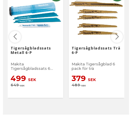
Tigersågbladssats
Tigersågbladssats Trä
Metall 6-P
6-P
Makita
Makita Tigersågblad 6
Tigersågbladssats 6
pack för trä
pack för Metall
499
379
SEK
SEK
649
489
SEK
SEK