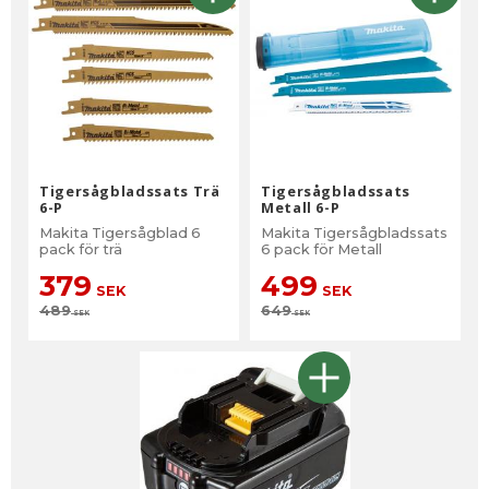
Tigersågbladssats Trä
Tigersågbladssats
6-P
Metall 6-P
Makita Tigersågblad 6
Makita Tigersågbladssats
pack för trä
6 pack för Metall
379
499
SEK
SEK
489
649
SEK
SEK