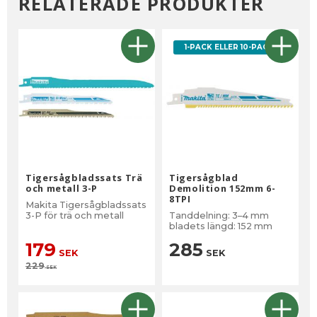
RELATERADE PRODUKTER
1-PACK ELLER 10-PACK
Tigersågbladssats Trä
Tigersågblad
och metall 3-P
Demolition 152mm 6-
8TPI
Makita Tigersågbladssats
3-P för trä och metall
Tanddelning: 3–4 mm
bladets längd: 152 mm
179
285
SEK
SEK
229
SEK