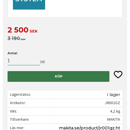
Nedsatt pris:
2 500
SEK
Ordinarie pris:
3 190
SEK
Antal
st
Lägg til
KÖP
Lagerstatus
I lager
Artikelnr
JR001GZ
Vikt
4,2 kg
Tillverkare
MAKITA
Läs mer
makita.se/product/jr001gz.ht