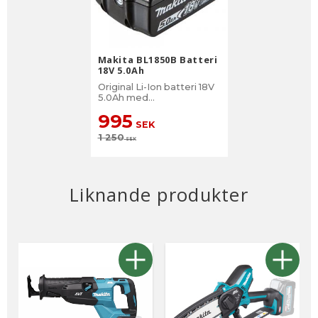
Makita BL1850B Batteri
18V 5.0Ah
Original Li-Ion batteri 18V
5.0Ah med
batteriindikator
995
SEK
1 250
SEK
Liknande produkter