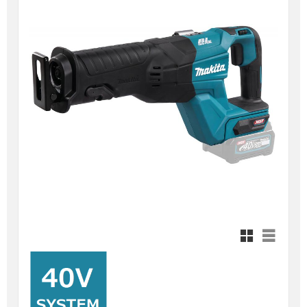
Rutnätsvy
Listvy