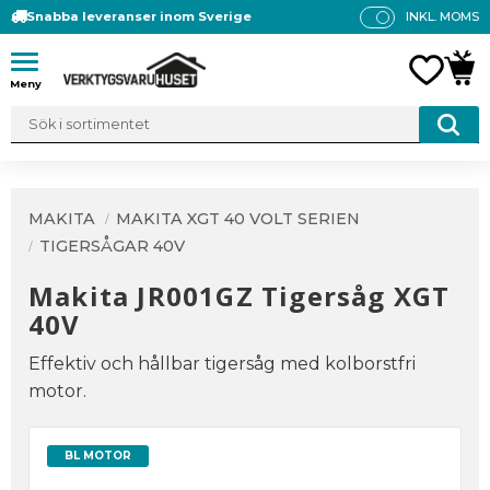
Snabba leveranser inom Sverige
INKL. MOMS
P
R
Meny
FAVO
KUN
IS
E
R
V
IS
A
MAKITA
MAKITA XGT 40 VOLT SERIEN
S
TIGERSÅGAR 40V
Makita JR001GZ Tigersåg XGT
40V
Effektiv och hållbar tigersåg med kolborstfri
motor.
BL MOTOR