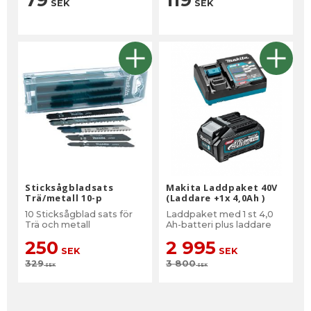
SEK
SEK
Sticksågbladsats
Makita Laddpaket 40V
Trä/metall 10-p
(Laddare +1x 4,0Ah )
10 Sticksågblad sats för
Laddpaket med 1 st 4,0
Trä och metall
Ah-batteri plus laddare
250
2 995
SEK
SEK
329
3 800
SEK
SEK