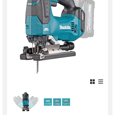
Rutnätsvy
Listvy