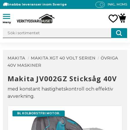
Snabba leveranser inom Sverige
INKL. MOMS
P
R
Meny
FAVO
KUN
IS
E
R
V
IS
A
MAKITA
MAKITA XGT 40 VOLT SERIEN
ÖVRIGA
S
40V MASKINER
Makita JV002GZ Sticksåg 40V
med konstant hastighetskontroll och effektiv
avverkning.
BL KOLBORSTFRI MOTOR.