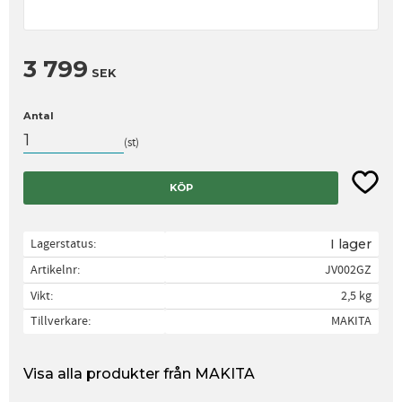
3 799
SEK
Antal
st
Lägg til
KÖP
Lagerstatus
I lager
Artikelnr
JV002GZ
Vikt
2,5 kg
Tillverkare
MAKITA
Visa alla produkter från MAKITA