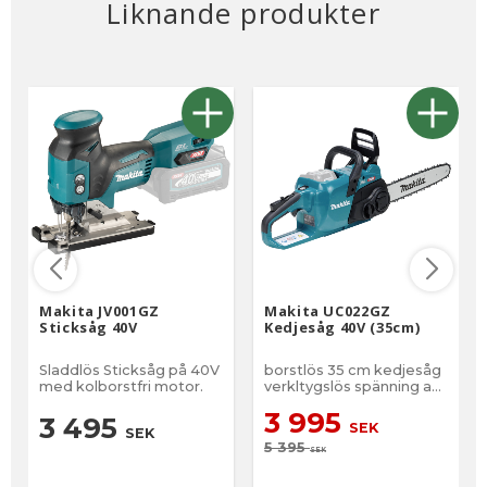
Liknande produkter
Makita JV001GZ
Makita UC022GZ
Sticksåg 40V
Kedjesåg 40V (35cm)
Sladdlös Sticksåg på 40V
borstlös 35 cm kedjesåg
med kolborstfri motor.
verkltygslös spänning av
kedjan.
3 995
3 495
SEK
SEK
5 395
SEK