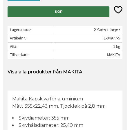
Lägg til
KÖP
Lagerstatus
2 Sats i lager
Artikelnr
E-04977-5
Vikt
1 kg
Tillverkare
MAKITA
Visa alla produkter från MAKITA
Makita Kapskiva för aluminium
Mått 355x22,43 mm. Tjocklek på 2,8 mm.
Skivdiameter: 355 mm
Skivhålsdiameter: 25,40 mm