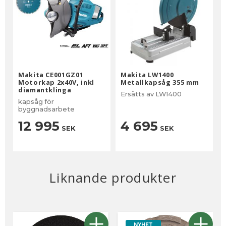
Makita CE001GZ01
Makita LW1400
Motorkap 2x40V, inkl
Metallkapsåg 355 mm
diamantklinga
Ersätts av LW1400
kapsåg för
byggnadsarbete
12 995
4 695
SEK
SEK
Liknande produkter
NYHET