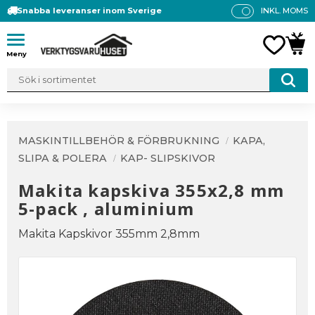
Snabba leveranser inom Sverige
INKL. MOMS
P
R
Meny
FAVO
KUN
IS
E
R
V
IS
A
MASKINTILLBEHÖR & FÖRBRUKNING
KAPA,
S
SLIPA & POLERA
KAP- SLIPSKIVOR
Makita kapskiva 355x2,8 mm
5-pack , aluminium
Makita Kapskivor 355mm 2,8mm