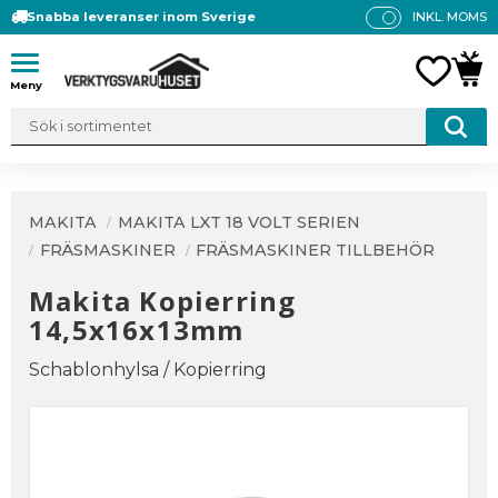
Snabba leveranser inom Sverige
INKL. MOMS
P
R
Meny
FAVO
KUN
IS
E
R
V
IS
A
MAKITA
MAKITA LXT 18 VOLT SERIEN
S
FRÄSMASKINER
FRÄSMASKINER TILLBEHÖR
Makita Kopierring
14,5x16x13mm
Schablonhylsa / Kopierring