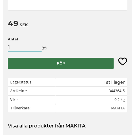
49
SEK
Antal
st
Lägg til
KÖP
Lagerstatus
1 st i lager
Artikelnr
344364-5
Vikt
0,2 kg
Tillverkare
MAKITA
Visa alla produkter från MAKITA