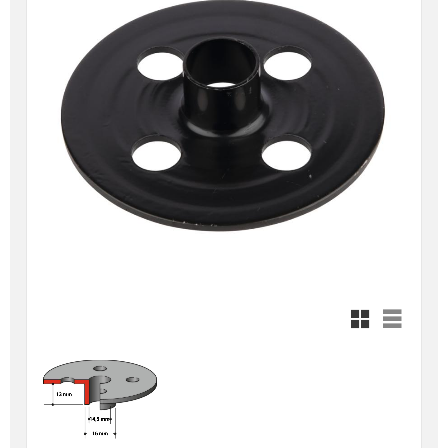
Rutnätsvy
Listvy