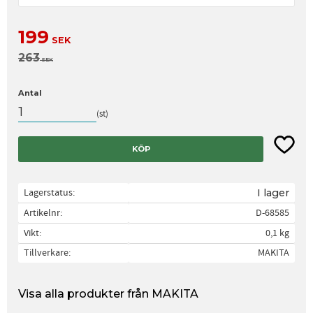
Nedsatt pris:
199
SEK
Ordinarie pris:
263
SEK
Antal
st
Lägg til
KÖP
Lagerstatus
I lager
Artikelnr
D-68585
Vikt
0,1 kg
Tillverkare
MAKITA
Visa alla produkter från MAKITA