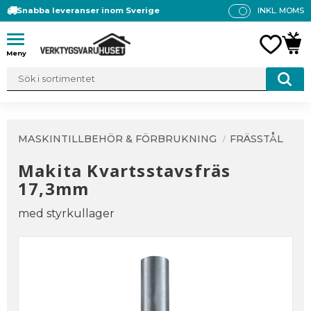
Snabba leveranser inom Sverige
INKL. MOMS
P
R
Meny
FAVO
KUN
IS
E
R
V
IS
A
MASKINTILLBEHÖR & FÖRBRUKNING
FRÄSSTÅL
S
Makita Kvartsstavsfräs
17,3mm
med styrkullager