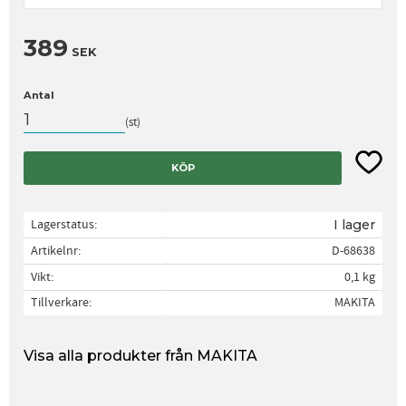
389
SEK
Antal
st
Lägg til
KÖP
Lagerstatus
I lager
Artikelnr
D-68638
Vikt
0,1 kg
Tillverkare
MAKITA
Visa alla produkter från MAKITA