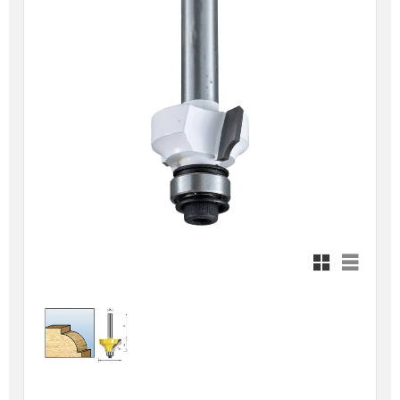
Rutnätsvy
Listvy