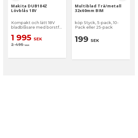
Makita DUB184Z
Multiblad Trä/metall
Lövblås 18V
32x60mm BIM
Kompakt och lätt 18V
köp Styck, 5-pack, 10-
bladblåsare med borstfri
Pack eller 25-pack
motor och
1 995
hastighetsjustering​.
199
SEK
SEK
2 495
SEK