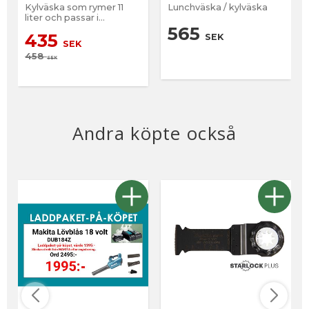
Kylväska som rymer 11
Lunchväska / kylväska
liter och passar i
systainer M 187
565
435
SEK
SEK
458
SEK
Andra köpte också