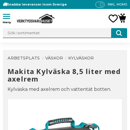
Snabba leveranser inom Sverige
INKL. MOMS
P
R
Meny
FAVO
KUN
IS
E
R
V
IS
A
ARBETSPLATS
VÄSKOR
KYLVÄSKOR
S
Makita Kylväska 8,5 liter med
axelrem
Kylväska med axelrem och vattentät botten.