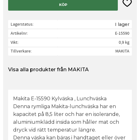
Lägg til
KÖP
Lagerstatus
I lager
Artikelnr
E-15590
Vikt
0,9 kg
Tillverkare
MAKITA
Visa alla produkter från MAKITA
Makita E-15590 Kylväska , Lunchväska
Denna rymliga Makita-lunchväska har en
kapacitet på 8,5 liter och har en isolerande,
aluminiumklädd insida som håller mat och
dryck vid rätt temperatur längre.
Denna väska kan bäras i handtaget eller över