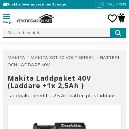
Snabba leveranser inom Sverige
INKL. MOMS
P
R
Meny
FAVO
KUN
IS
E
R
V
IS
A
MAKITA
MAKITA XGT 40 VOLT SERIEN
BATTERI
S
OCH LADDARE 40V
Makita Laddpaket 40V
(Laddare +1x 2,5Ah )
Laddpaket med 1 st 2,5 Ah-batteri plus laddare