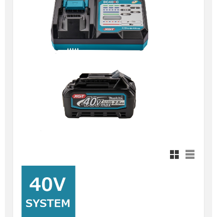
Rutnätsvy
Listvy