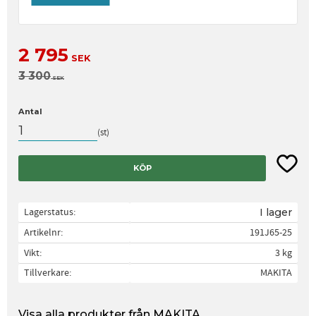
Nedsatt pris:
2 795
SEK
Ordinarie pris:
3 300
SEK
Antal
st
Lägg til
KÖP
Lagerstatus
I lager
Artikelnr
191J65-25
Vikt
3 kg
Tillverkare
MAKITA
Visa alla produkter från MAKITA