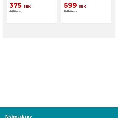
375
599
SEK
SEK
629
800
SEK
SEK
Nyhetsbrev