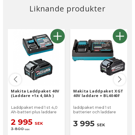
Liknande produkter
Makita Laddpaket 40V
Makita Laddpaket XGT
(Laddare +1x 4,0Ah )
40V laddare + BL4040F
Laddpaket med 1 st 4,0
laddpaket med 1 st
Ah-batteri plus laddare
batterier och laddare
2 995
3 995
SEK
SEK
3 800
SEK