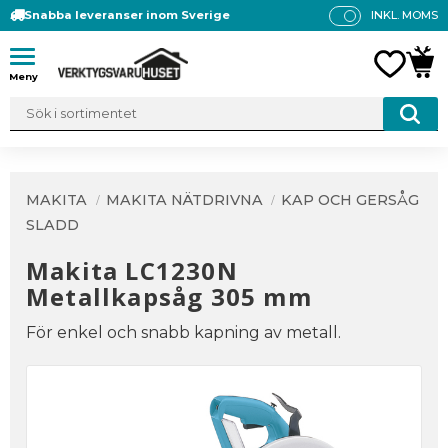
Snabba leveranser inom Sverige
INKL. MOMS
P
R
Meny
FAVO
KUN
IS
E
R
V
IS
A
MAKITA
MAKITA NÄTDRIVNA
KAP OCH GERSÅG
S
SLADD
Makita LC1230N
Metallkapsåg 305 mm
För enkel och snabb kapning av metall.