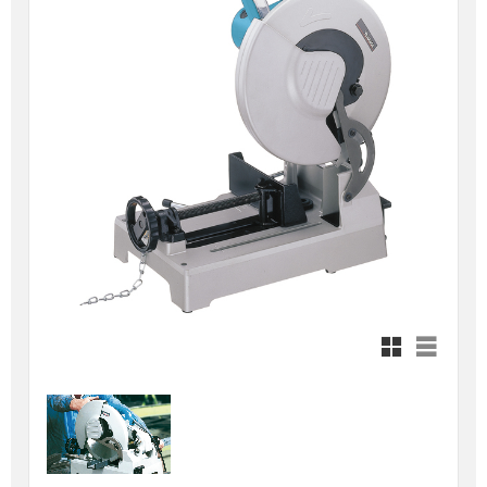
Rutnätsvy
Listvy