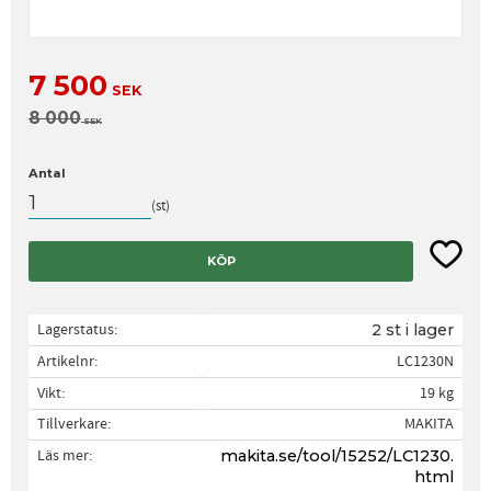
Nedsatt pris:
7 500
SEK
Ordinarie pris:
8 000
SEK
Antal
st
Lägg til
KÖP
Lagerstatus
2 st i lager
Artikelnr
LC1230N
Vikt
19 kg
Tillverkare
MAKITA
Läs mer
makita.se/tool/15252/LC1230.
html