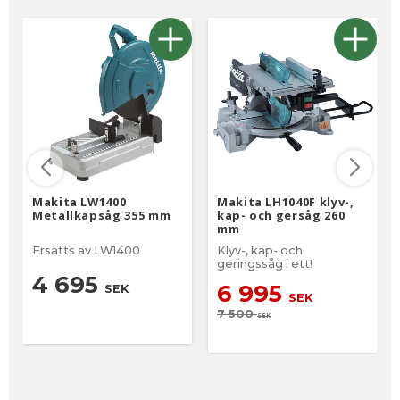
Makita LW1400
Makita LH1040F klyv-,
Metallkapsåg 355 mm
kap- och gersåg 260
mm
Ersätts av LW1400
Klyv-, kap- och
geringssåg i ett!
4 695
6 995
SEK
SEK
7 500
SEK