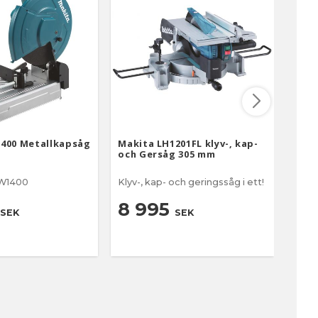
400 Metallkapsåg
Makita LH1201FL klyv-, kap-
Maki
och Gersåg 305 mm
gers
LW1400
Klyv-, kap- och geringssåg i ett!
1 200
3 
8 995
SEK
SEK
4 2