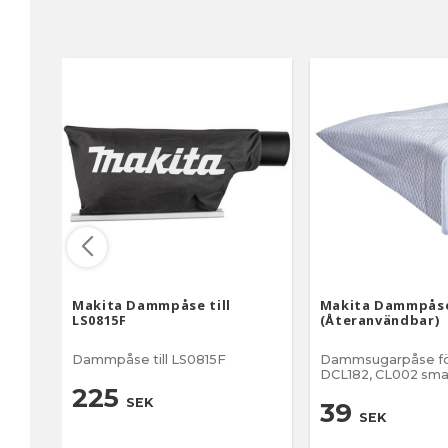
Makita Dammpåse till
Makita Dammpås
LS0815F
(Återanvändbar)
Dammpåse till LS0815F
Dammsugarpåse fö
DCL182, CL002 sma
225
SEK
39
SEK