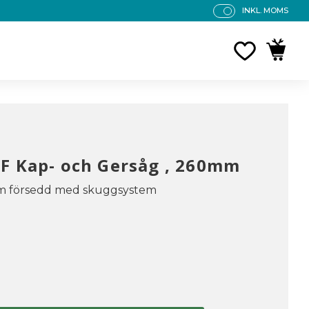
INKL. MOMS
P
R
FAVORITE
KUNDV
IS
E
R
V
IS
A
S
F Kap- och Gersåg , 260mm
m försedd med skuggsystem