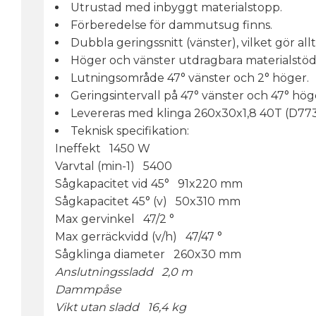
Utrustad med inbyggt materialstopp.
Förberedelse för dammutsug finns.
Dubbla geringssnitt (vänster), vilket gör all
Höger och vänster utdragbara materialstöd 
Lutningsområde 47° vänster och 2° höger.
Geringsintervall på 47° vänster och 47° hög
Levereras med klinga 260x30x1,8 40T (D77
Teknisk specifikation:
Ineffekt 1450 W
Varvtal (min-1) 5400
Sågkapacitet vid 45° 91x220 mm
Sågkapacitet 45° (v) 50x310 mm
Max gervinkel 47/2 °
Max gerräckvidd (v/h) 47/47 °
Sågklinga diameter 260x30 mm
Anslutningssladd 2,0 m
Dammpåse
Vikt utan sladd 16,4 kg