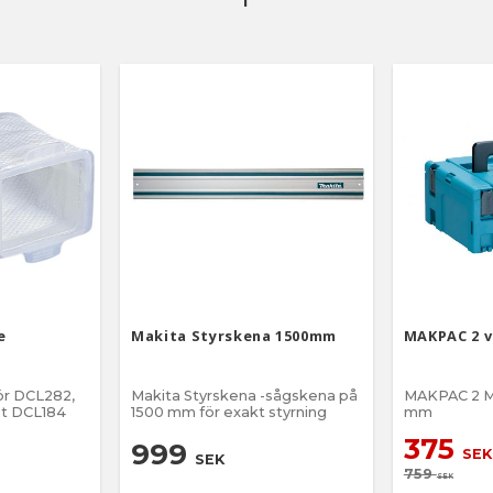
e
Makita Styrskena 1500mm
MAKPAC 2 
r DCL282,
Makita Styrskena -sågskena på
MAKPAC 2 M
t DCL184
1500 mm för exakt styrning
mm
375
999
SEK
SEK
759
SEK