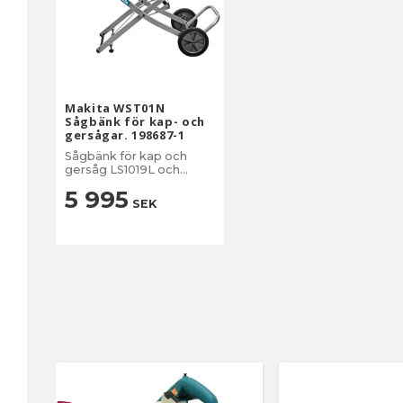
Makita WST01N
Sågbänk för kap- och
gersågar. 198687-1
Sågbänk för kap och
gersåg LS1019L och
LS1219L
5 995
SEK