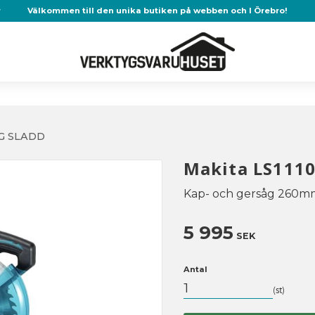
r
Välkommen till den unika butiken på webben och I Örebro!
G SLADD
Makita LS1110
Kap- och gersåg 260m
5 995
SEK
Antal
st