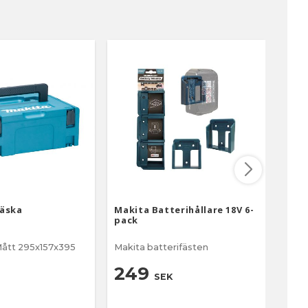
väska
Makita Batterihållare 18V 6-
Maki
pack
• 10
ått 295x157x395
Makita batterifästen
Bits
med 
249
SEK
17