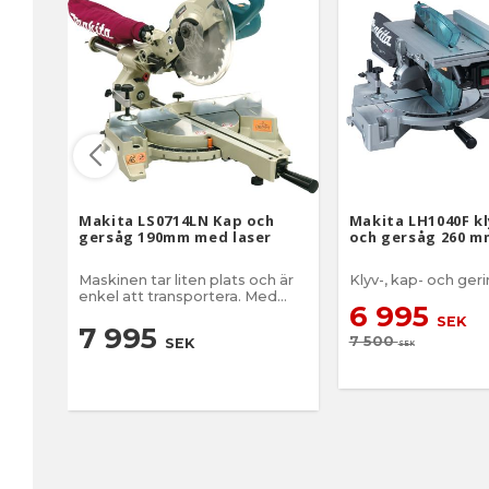
Makita LS0714LN Kap och
Makita LH1040F kl
gersåg 190mm med laser
och gersåg 260 m
Maskinen tar liten plats och är
Klyv-, kap- och geri
enkel att transportera. Med
6 995
laser!
SEK
7 995
7 500
SEK
SEK