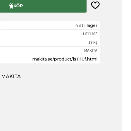
Lägg till i favorite
KÖP
4 st i lager
LS1110F
19 kg
MAKITA
makita.se/product/ls1110f.html
ån MAKITA