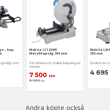
yv-, kap-
Makita LC1230N
Makita LW1
m
Metallkapsåg 305 mm
355 mm
ngssåg i ett!
För enkel och snabb kapning av
Ersätts av 
metall.
4 695
7 500
SEK
8 000
SEK
Andra köpte också