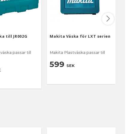
a till JR002G
Makita Väska för LXT serien
Maki
väska passar till
Makita Plastväska passar till
Makit
JR00
599
SEK
5
K