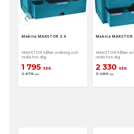
Makita MAKSTOR 3.4
Makita MAKSTOR 
MAKSTOR håller ordning och
MAKSTOR håller or
reda hos dig
reda hos dig
1 795
2 330
SEK
SEK
2 679
3 489
SEK
SEK