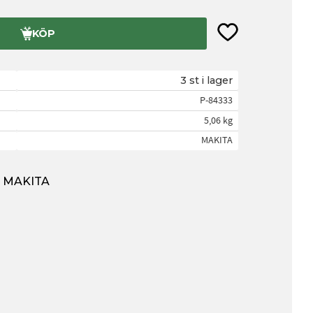
Lägg till i favorite
KÖP
3 st i lager
P-84333
5,06 kg
MAKITA
ån MAKITA