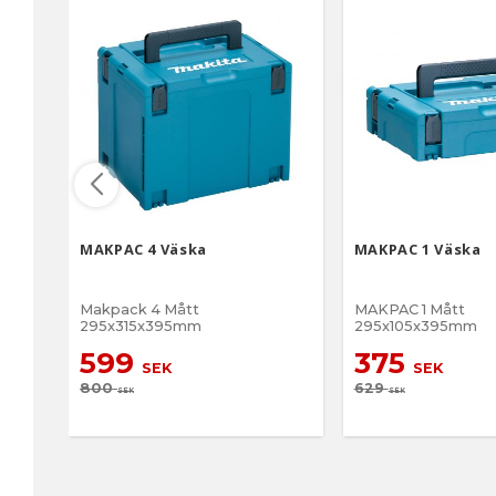
MAKPAC 4 Väska
MAKPAC 1 Väska
Makpack 4 Mått
MAKPAC 1 Mått
295x315x395mm
295x105x395mm
599
375
SEK
SEK
800
629
SEK
SEK