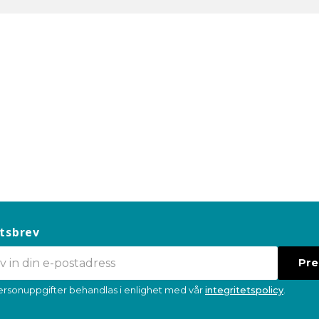
tsbrev
Pr
ersonuppgifter behandlas i enlighet med vår
integritetspolicy
.