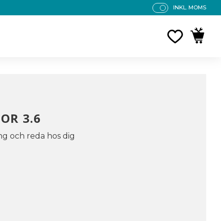
INKL. MOMS
P
R
FAVORITE
KUNDV
IS
E
R
V
IS
A
S
OR 3.6
g och reda hos dig