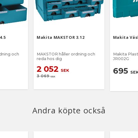
4.5
Makita MAKSTOR 3.12
Makita Väsk
dning och
MAKSTOR håller ordning och
Makita Plast
reda hos dig
JR002G
2 052
695
SEK
SE
3 069
SEK
Andra köpte också