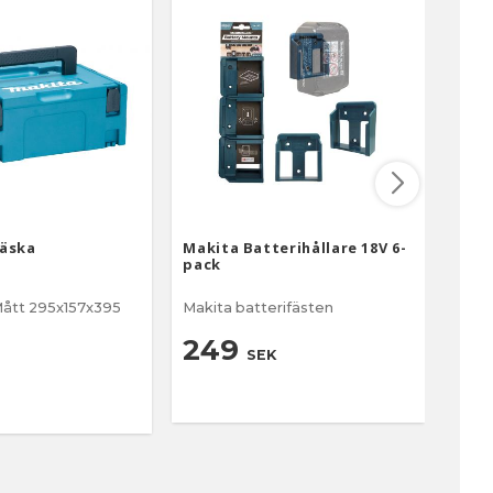
väska
Makita Batterihållare 18V 6-
Maki
pack
13 i
ått 295x157x395
Makita batterifästen
sort
4
249
SEK
899