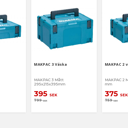
MAKPAC 3 Väska
MAKPAC 2 
MAKPAC 3 Mått
MAKPAC 2 M
295x215x395mm
mm
395
375
SEK
SEK
799
759
SEK
SEK