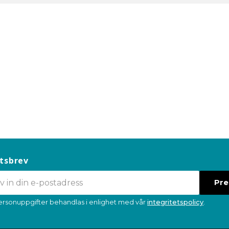
tsbrev
Pr
ersonuppgifter behandlas i enlighet med vår
integritetspolicy
.