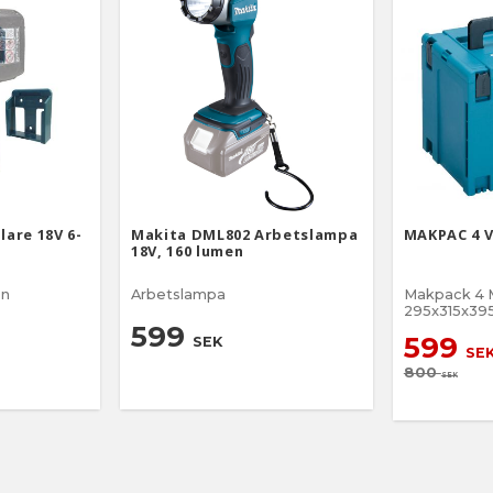
lare 18V 6-
Makita DML802 Arbetslampa
MAKPAC 4 
18V, 160 lumen
en
Arbetslampa
Makpack 4 
295x315x3
599
599
SEK
SE
800
SEK