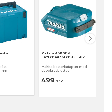
Väska
Makita ADP001G
Maki
Batteriadapter USB 40V
18V 
Mått
Makita batteriadapter med
Batt
95mm
dubbla usb uttag.
för t
cyke
9
499
K
SEK
1 25