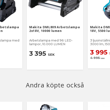
rbetslampa
Makita DML809 Arbetslampa
Makita DM
en
2x18V, 10000 lumen
18V, 5500 l
etslampa med
Arbetslampa med 96 LED-
3 ljusinställningar, 5500 lm,
lampor, 10.000 LUMEN
3000 lm, 15
3 995
3 395
SEK
4 995
SEK
Andra köpte också