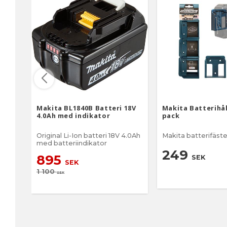
Makita BL1840B Batteri 18V
Makita Batterihål
4.0Ah med indikator
pack
Original Li-Ion batteri 18V 4.0Ah
Makita batterifäst
med batteriindikator
249
895
SEK
SEK
1 100
SEK