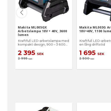
Makita ML005GX
Makita ML003G A
Arbetslampa 18V • 40V, 3600
18V•40V, 1100 lum
lumen
Kraftfull LED-arbetslampa med
Kraftfull LED-arb
kompakt design, 900 – 3 600
en lång driftstid
lm
2 395
1 695
SEK
SEK
2 995
2 500
SEK
SEK