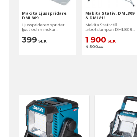
Makita Ljusspridare,
Makita Stativ, DML809
DML809
& DML811
Ljusspridaren sprider
Makita Stativ till
ljust och minskar
arbetslampan DML809
bländningen.
och DML811
399
1 900
SEK
SEK
4 500
SEK