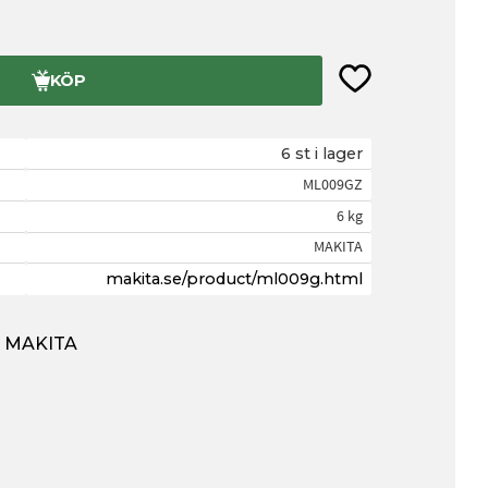
Lägg till i favorite
KÖP
6 st i lager
ML009GZ
6 kg
MAKITA
makita.se/product/ml009g.html
ån MAKITA