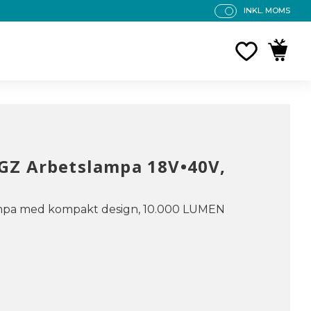
INKL. MOMS
P
R
FAVORITE
KUNDV
IS
E
R
V
IS
A
S
GZ Arbetslampa 18V•40V,
ampa med kompakt design, 10.000 LUMEN