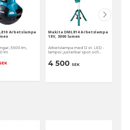
L810 Arbetslampa
Makita DML814 Arbetslampa
Maki
umen
18V, 3000 lumen
18V,
Arbetslampa med 12 st. LED -
Arbe
00 lm
lampor, justerbar spot och
lampo
höjd.
2 
4 500
SEK
SEK
2 9