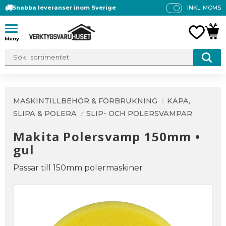
Snabba leveranser inom Sverige
INKL. MOMS
P
R
Meny
FAVO
KUN
IS
E
R
V
IS
A
MASKINTILLBEHÖR & FÖRBRUKNING
KAPA,
S
SLIPA & POLERA
SLIP- OCH POLERSVAMPAR
Makita Polersvamp 150mm •
gul
Passar till 150mm polermaskiner