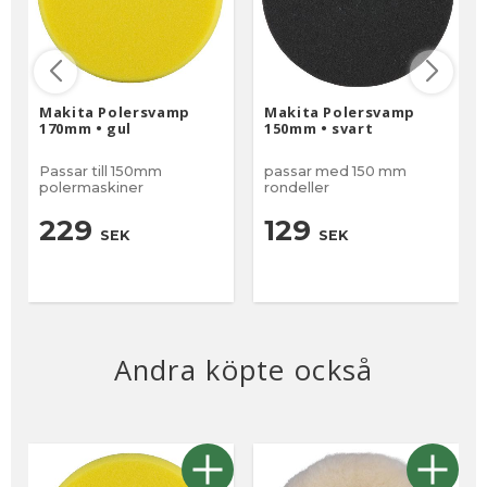
Makita Polersvamp
Makita Polersvamp
170mm • gul
150mm • svart
Passar till 150mm
passar med 150 mm
polermaskiner
rondeller
229
129
SEK
SEK
Andra köpte också