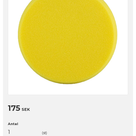
175
SEK
Antal
st