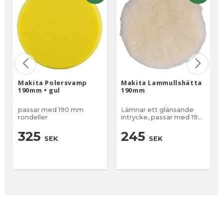
Makita Polersvamp
Makita Lammullshätta
190mm • gul
190mm
passar med 190 mm
Lämnar ett glänsande
rondeller
intrycke, passar med 190
mm rondeller
325
245
SEK
SEK