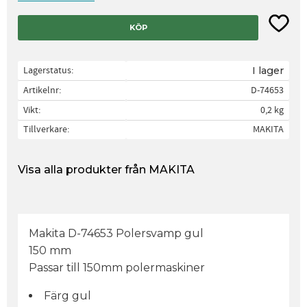
Lägg til
KÖP
Lagerstatus
I lager
Artikelnr
D-74653
Vikt
0,2 kg
Tillverkare
MAKITA
Visa alla produkter från MAKITA
Makita D-74653 Polersvamp gul
150 mm
Passar till 150mm polermaskiner
Färg gul