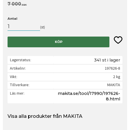
Ordinarie pris:
7 000
SEK
Antal
st
Lägg til
KÖP
Lagerstatus
341 st i lager
Artikelnr
197626-8
Vikt
2 kg
Tillverkare
MAKITA
Läs mer
makita.se/tool/17990/197626-
8.html
Visa alla produkter från MAKITA