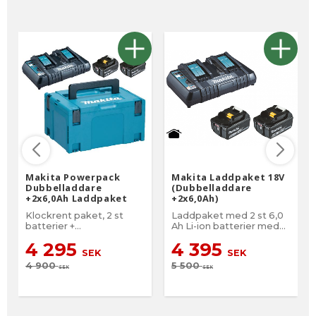
Makita Powerpack
Makita Laddpaket 18V
Dubbelladdare
(Dubbelladdare
+2x6,0Ah Laddpaket
+2x6,0Ah)
18V
Klockrent paket, 2 st
Laddpaket med 2 st 6,0
batterier +
Ah Li-ion batterier med
dubbelladdare & väska!
batteriindikator, 1 st
4 295
4 395
2portsladdare DC18RD
SEK
SEK
4 900
5 500
SEK
SEK