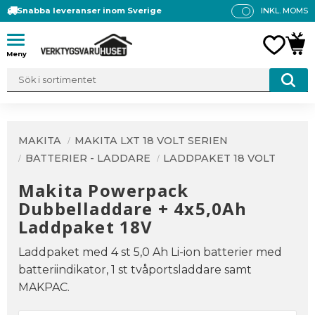
Snabba leveranser inom Sverige
INKL. MOMS
P
R
Meny
FAVO
KUN
IS
E
R
V
IS
A
MAKITA
MAKITA LXT 18 VOLT SERIEN
S
BATTERIER - LADDARE
LADDPAKET 18 VOLT
Makita Powerpack
Dubbelladdare + 4x5,0Ah
Laddpaket 18V
Laddpaket med 4 st 5,0 Ah Li-ion batterier med
batteriindikator, 1 st tvåportsladdare samt
MAKPAC.