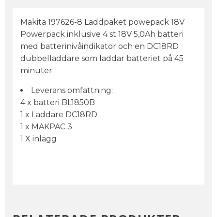
Makita 197626-8 Laddpaket powepack 18V
Powerpack inklusive 4 st 18V 5,0Ah batteri
med batterinivåindikator och en DC18RD
dubbelladdare som laddar batteriet på 45
minuter.
Leverans omfattning:
4 x batteri BL1850B
1 x Laddare DC18RD
1 x MAKPAC 3
1 X inlägg