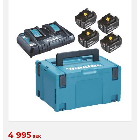
Nedsatt pris:
4 995
SEK