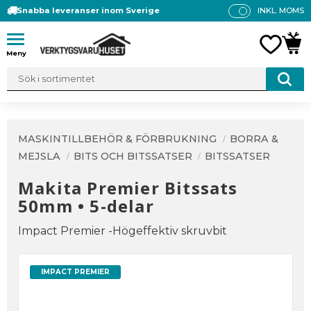
Snabba leveranser inom Sverige
INKL. MOMS
P
R
Meny
FAVO
KUN
IS
E
R
V
IS
A
MASKINTILLBEHÖR & FÖRBRUKNING
BORRA &
S
MEJSLA
BITS OCH BITSSATSER
BITSSATSER
Makita Premier Bitssats
50mm • 5-delar
Impact Premier -Högeffektiv skruvbit
IMPACT PREMIER