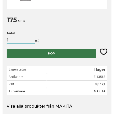
175
SEK
Antal
st
Lägg til
KÖP
Lagerstatus
I lager
Artikelnr
E-13568
Vikt
0,07 kg
Tillverkare
MAKITA
Visa alla produkter från MAKITA