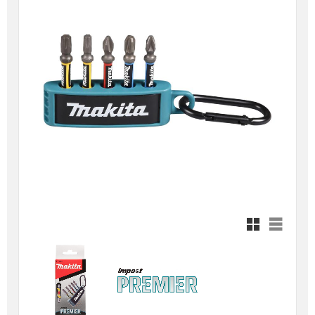
Rutnätsvy
Listvy