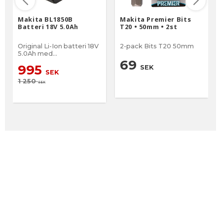
Makita BL1850B
Makita Premier Bits
Batteri 18V 5.0Ah
T20 • 50mm • 2st
Original Li-Ion batteri 18V
2-pack Bits T20 50mm
5.0Ah med
batteriindikator
69
995
SEK
SEK
1 250
SEK