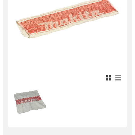
Rutnätsvy
Listvy