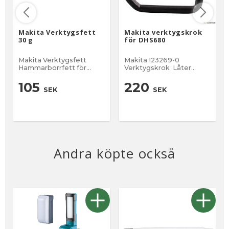
Makita Verktygsfett
Makita verktygskrok
30 g
för DHS680
Makita Verktygsfett
Makita 123269-0
Hammarborrfett för
Verktygskrok Låter
smörjning av maskinen.
verktyget förblir i
30 gram
närheten när du arbetar.
105
220
SEK
SEK
Passar till Makita modell
DHS680
Andra köpte också