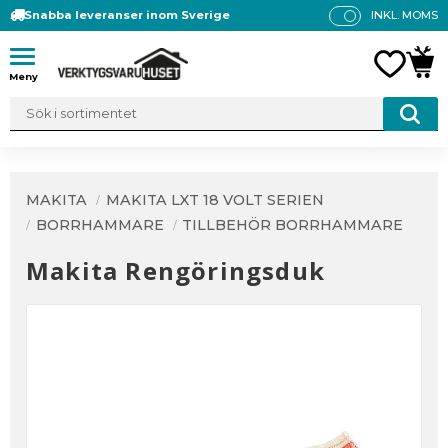
Snabba leveranser inom Sverige
INKL. MOMS
P
R
Meny
FAVO
KUN
IS
E
R
V
IS
A
MAKITA
MAKITA LXT 18 VOLT SERIEN
S
BORRHAMMARE
TILLBEHÖR BORRHAMMARE
Makita Rengöringsduk