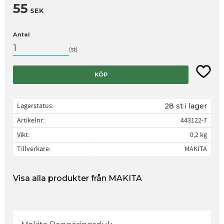
55
SEK
Antal
st
Lägg til
KÖP
Lagerstatus
28 st i lager
Artikelnr
443122-7
Vikt
0,2 kg
Tillverkare
MAKITA
Visa alla produkter från MAKITA