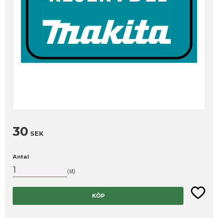
30
SEK
Antal
st
Lägg til
KÖP