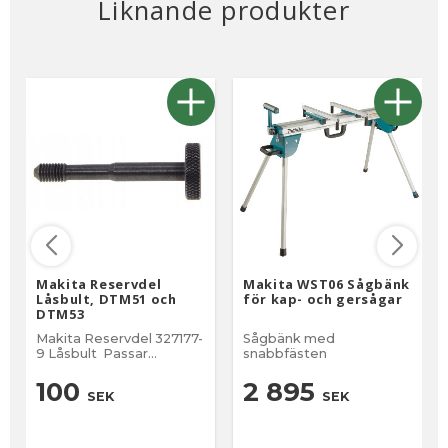
Liknande produkter
Makita Reservdel
Makita WST06 Sågbänk
Låsbult, DTM51 och
för kap- och gersågar
DTM53
Makita Reservdel 327177-
Sågbänk med
9 Låsbult Passar
snabbfästen
Multiverktyg DTM51 och
DTM53
100
2 895
SEK
SEK