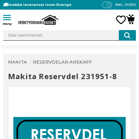
Snabba leveranser inom Sverige
INKL. MOMS
P
R
Meny
FAVO
KUN
IS
E
R
V
IS
A
MAKITA
RESERVDELAR ANSKAFF
S
Makita Reservdel 231951-8