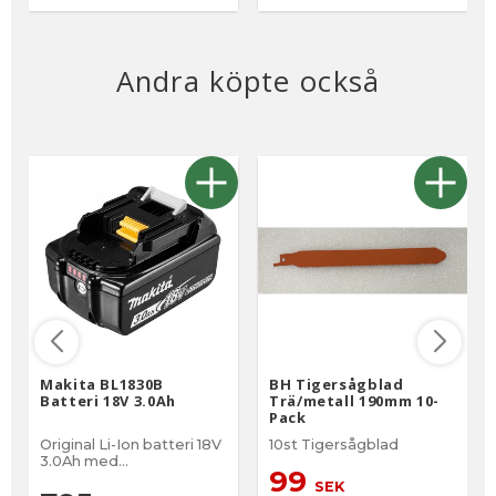
Andra köpte också
Makita BL1830B
BH Tigersågblad
Batteri 18V 3.0Ah
Trä/metall 190mm 10-
Pack
Original Li-Ion batteri 18V
10st Tigersågblad
3.0Ah med
99
batteriindikator
SEK