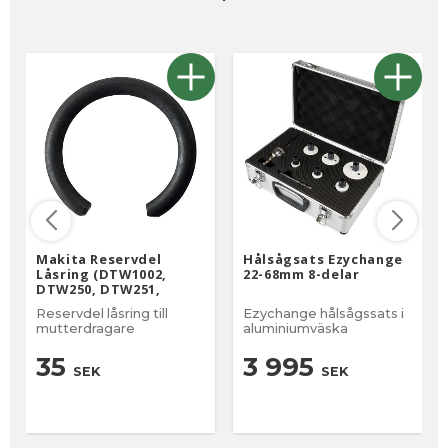
Makita Reservdel
Hålsågsats Ezychange
Låsring (DTW1002,
22-68mm 8-delar
DTW250, DTW251,
DTW281, DTW285,
Reservdel låsring till
Ezychange hålsågssats i
DTW300 , DTW450,
mutterdragare
aluminiumväska
TW0200, TW0350)
35
3 995
SEK
SEK