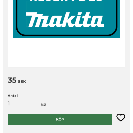
35
SEK
Antal
st
Lägg til
KÖP