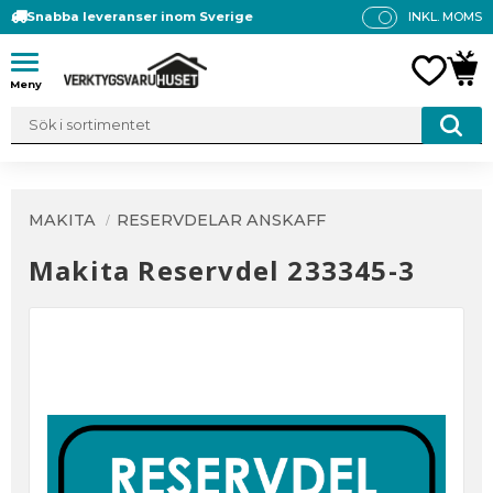
Snabba leveranser inom Sverige
INKL. MOMS
P
R
Meny
FAVO
KUN
IS
E
R
V
IS
A
MAKITA
RESERVDELAR ANSKAFF
S
Makita Reservdel 233345-3