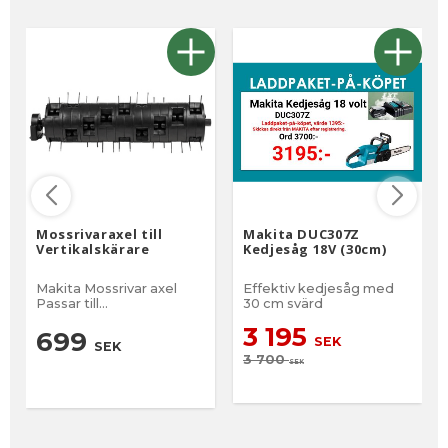
Mossrivaraxel till
Makita DUC307Z
Vertikalskärare
Kedjesåg 18V (30cm)
Makita Mossrivar axel
Effektiv kedjesåg med
Passar till
30 cm svärd
Makita Vertikalskärare
3 195
DUV320
699
SEK
SEK
3 700
SEK