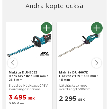
Andra köpte också
Makita DUH602Z
Makita DUH607Z
Häcksax 18V • 600 mm •
Häcksax 18V • 600 mm •
23,5 mm
15 mm
Sladdlös Häcksax på 18V ,
Lätthäcksax med
svärdlängd 600mm
svärdlängd 600mm
3 495
2 295
SEK
SEK
4 500
SEK