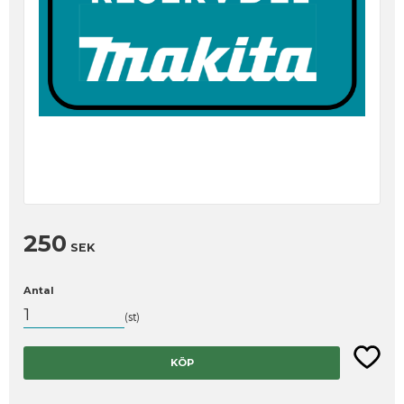
250
SEK
Antal
st
Lägg til
KÖP