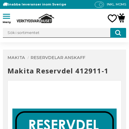
Snabba leveranser inom Sverige
INKL. MOMS
P
R
Meny
FAVO
KUN
IS
E
R
V
IS
A
MAKITA
RESERVDELAR ANSKAFF
S
Makita Reservdel 412911-1