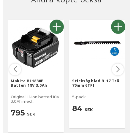
Makita BL1830B
Sticksågblad B-17 Trä
Batteri 18V 3.0Ah
70mm 6TPI
Original Li-Ion batteri 18V
5-pack
3.0Ah med
batteriindikator
84
SEK
795
SEK