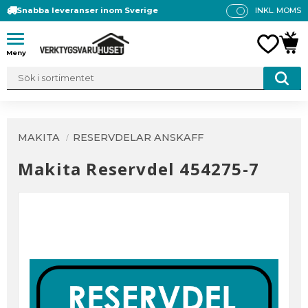
Snabba leveranser inom Sverige
INKL. MOMS
P
R
Meny
FAVO
KUN
IS
E
R
V
IS
A
MAKITA
RESERVDELAR ANSKAFF
S
Makita Reservdel 454275-7