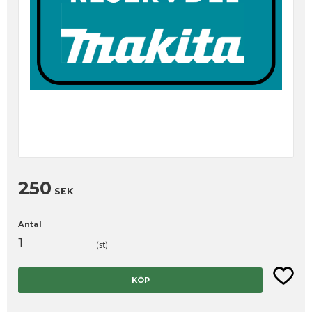
250
SEK
Antal
st
Lägg til
KÖP