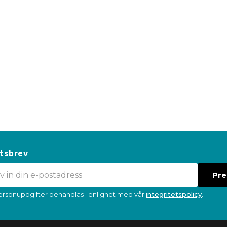
tsbrev
Pr
ersonuppgifter behandlas i enlighet med vår
integritetspolicy
.