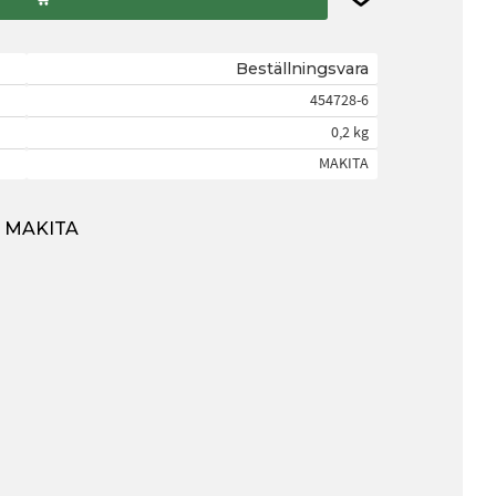
Beställningsvara
454728-6
0,2 kg
MAKITA
ån MAKITA