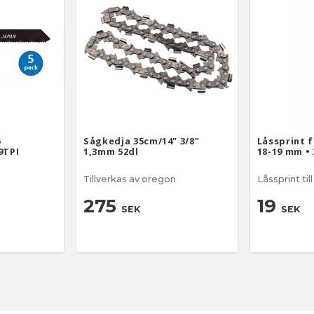
5
Sågkedja 35cm/14" 3/8"
Låssprint f
9TPI
1,3mm 52dl
18-19 mm • 
Tillverkas av oregon
Låssprint til
275
19
SEK
SEK