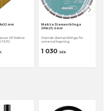
4x32 mm
Makita Diamantklinga
Maki
300x25,4 mm
Borr
kom
sar till Makita
Diamak diamantklinga för
18V •
DST630
universal kapning.
5 
1 030
K
SEK