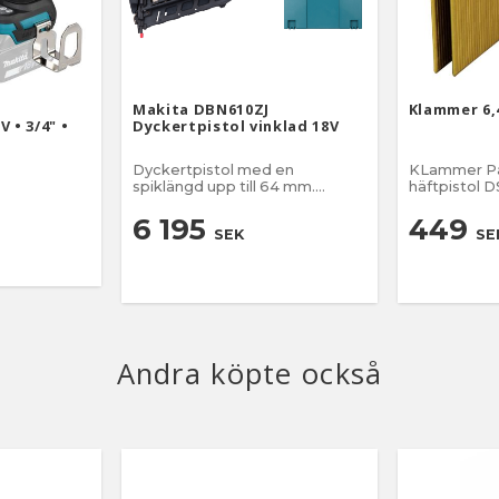
Makita DBN610ZJ
Klammer 6,
 • 3/4" •
Dyckertpistol vinklad 18V
Dyckertpistol med en
KLammer Pas
spiklängd upp till 64 mm.
häftpistol 
Vinklad 20°.
6 195
449
SEK
SE
Andra köpte också