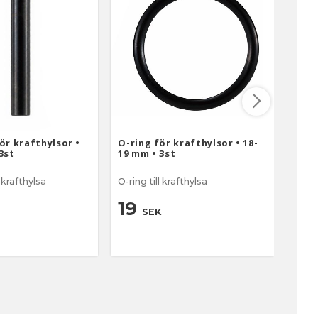
ör krafthylsor •
O-ring för krafthylsor • 18-
MAKP
3st
19 mm • 3st
DBO4
l krafthylsa
O-ring till krafthylsa
Inlä
DBO4
19
SEK
15