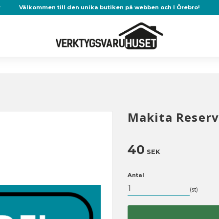
r
Välkommen till den unika butiken på webben och I Örebro!
Makita Reserv
40
SEK
Antal
st