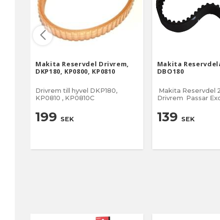
Makita Reservdel Drivrem,
Makita Reservdel
DKP180, KP0800, KP0810
DBO180
Drivrem till hyvel DKP180,
Makita Reservdel 
KP0810 , KP0810C
Drivrem Passar Excenterslip
DBO180 NR 22 på
sprängskissen 
199
139
SEK
SEK