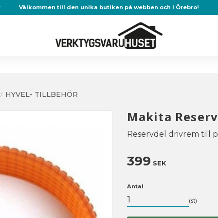
r
Välkommen till den unika butiken på webben och I Örebro!
HYVEL- TILLBEHÖR
Makita Reserv
Reservdel drivrem till 
399
SEK
Antal
st