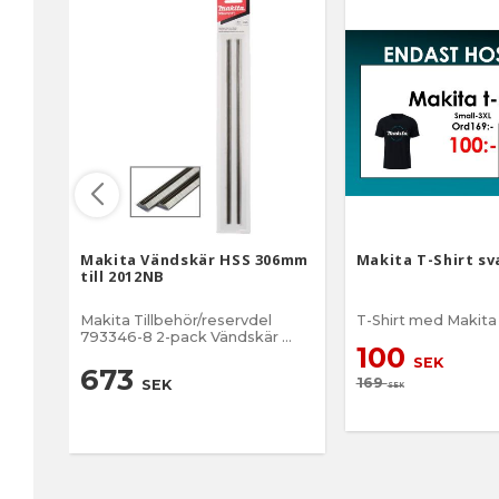
Makita Vändskär HSS 306mm
Makita T-Shirt sv
till 2012NB
Makita Tillbehör/reservdel
T-Shirt med Makit
793346-8 2-pack Vändskär
100
Passar till planhyvel 2012NB
SEK
Snabbstål Längd 306 mm Nr 74
673
169
SEK
på sprängskissen
SEK