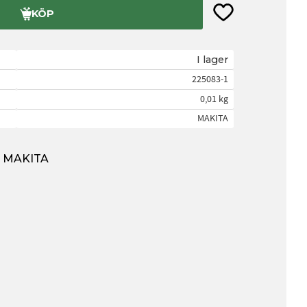
Lägg till i favorite
KÖP
I lager
225083-1
0,01 kg
MAKITA
ån MAKITA