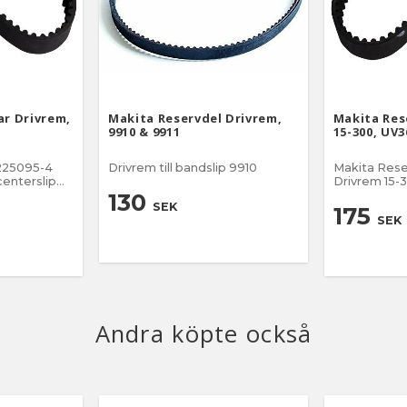
ar Drivrem,
Makita Reservdel Drivrem,
Makita Res
9910 & 9911
15-300, UV3
225095-4
Drivrem till bandslip 9910
Makita Res
Drivrem 15-300 Passar 
Vertikalskä
130
SEK
Mått:
175
SEK
Andra köpte också