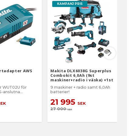
KAMPANJ PRIS
artadapter AWS
Makita DLX6038G Superplus
Maki
Combokit 6,0Ah (9st
bygg
maskiner+radio i väska) +1st
mask
extra 5,0Ab-batteri-på-
r WUT02U för
9 maskiner + radio samt 6,0Ah
15 ma
köpet! Värde 995:-
-anslutna
batterier!
32
21 995
SEK
SEK
43 
27 000
SEK