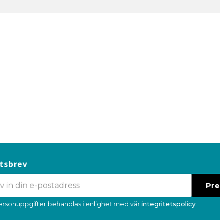
tsbrev
Pr
ersonuppgifter behandlas i enlighet med vår
integritetspolicy
.