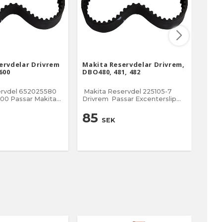
ervdelar Drivrem
Makita Reservdelar Drivrem,
Maki
600
DBO480, 481, 482
2704
ervdel 652025580
Makita Reservdel 225105-7
Maki
Makita
Drivrem Passar Excenterslip
Tryck fjäd
rare UV3600
DBO480, DBO481, DBO482 NR
15 på sprängskissen Mått: 6-108
85
6
SEK