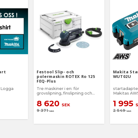
art
Festool Slip- och
Makita St
polermaskin ROTEX Ro 125
WUT02U
FEQ-Plus
a Logga
Tre maskiner i en: för
startadapte
grovslipning, finslipning och
Makitas AWS
polering
maskiner
8 620
1 995
SEK
9 371
2 549
SEK
SEK