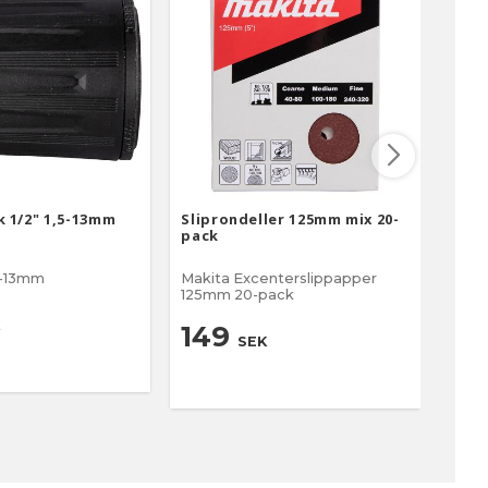
 1/2" 1,5-13mm
Sliprondeller 125mm mix 20-
Maki
pack
300
,5-13mm
Makita Excenterslippapper
Extra
125mm 20-pack
13
149
SEK