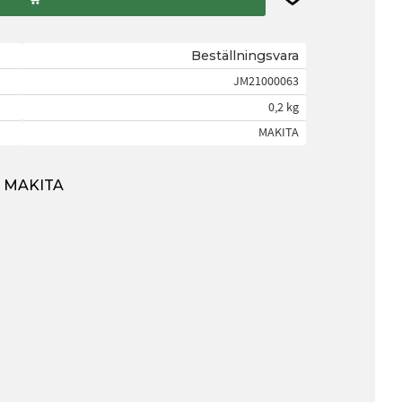
Beställningsvara
JM21000063
0,2 kg
MAKITA
ån MAKITA