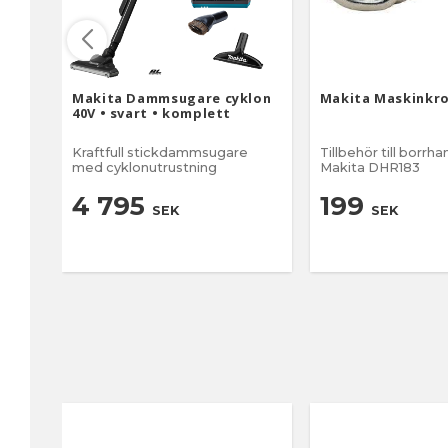
Makita Dammsugare cyklon
Makita Maskinkr
40V • svart • komplett
Kraftfull stickdammsugare
Tillbehör till borr
med cyklonutrustning
Makita DHR183
4 795
199
SEK
SEK