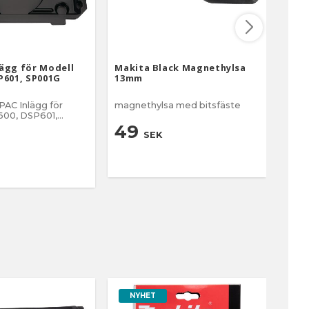
ägg för Modell
Makita Black Magnethylsa
Maki
P601, SP001G
13mm
AC Inlägg för
magnethylsa med bitsfäste
Passa
600, DSP601,
GA90
49
SEK
14
NYHET