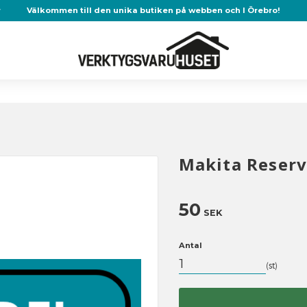
r
Välkommen till den unika butiken på webben och I Örebro!
Makita Reser
50
SEK
Antal
st