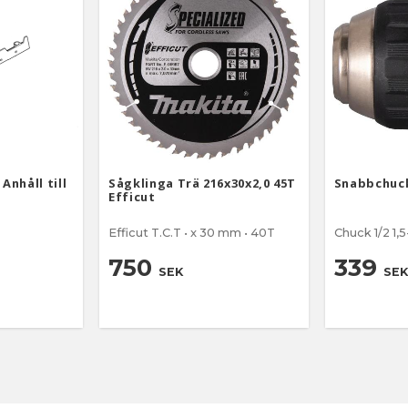
Anhåll till
Sågklinga Trä 216x30x2,0 45T
Snabbchuck
Efficut
Efficut T.C.T • x 30 mm • 40T
Chuck 1/2 1
750
339
SEK
SEK