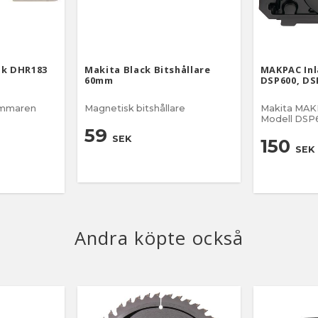
ok DHR183
Makita Black Bitshållare
MAKPAC Inl
60mm
DSP600, DS
hammaren
Magnetisk bitshållare
Makita MAKP
Modell DSP
SP001G
59
SEK
150
SEK
Andra köpte också