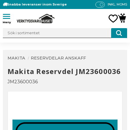
Snabba leveranser inom Sverige
INKL. MOMS
P
R
Meny
FAVO
KUN
IS
E
R
V
IS
A
MAKITA
RESERVDELAR ANSKAFF
S
Makita Reservdel JM23600036
JM23600036