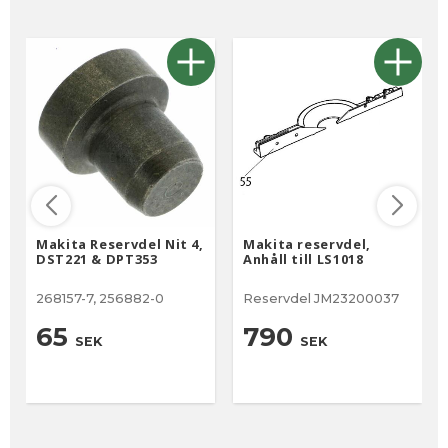
Makita Reservdel Nit 4,
Makita reservdel,
DST221 & DPT353
Anhåll till LS1018
268157-7, 256882-0
Reservdel JM23200037
65
790
SEK
SEK