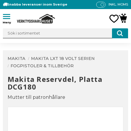
Snabba leveranser inom Sverige
INKL. MOMS
P
R
Meny
FAVO
KUN
IS
E
R
V
IS
A
MAKITA
MAKITA LXT 18 VOLT SERIEN
S
FOGPISTOLER & TILLBEHÖR
Makita Reservdel, Platta
DCG180
Mutter till patronhållare