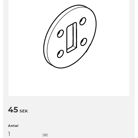
45
SEK
Antal
st