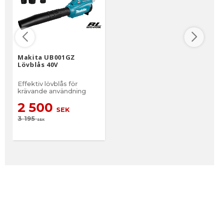
Makita UB001GZ
Lövblås 40V
Effektiv lövblås för
krävande användning
2 500
SEK
3 195
SEK