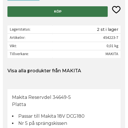
Lägg til
KÖP
Lagerstatus
2 st i lager
Artikelnr
454223-7
Vikt
0,01 kg
Tillverkare
MAKITA
Visa alla produkter från MAKITA
Makita Reservdel 34649-5
Platta
Passar till Makita 18V DCG180
Nr 5 på sprängskissen