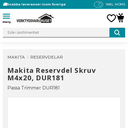
Snabba leveranser inom Sverige
INKL. MOMS
P
R
Meny
FAVO
KUN
IS
E
R
V
IS
A
MAKITA
RESERVDELAR
S
Makita Reservdel Skruv
M4x20, DUR181
Passa Trimmer DUR181