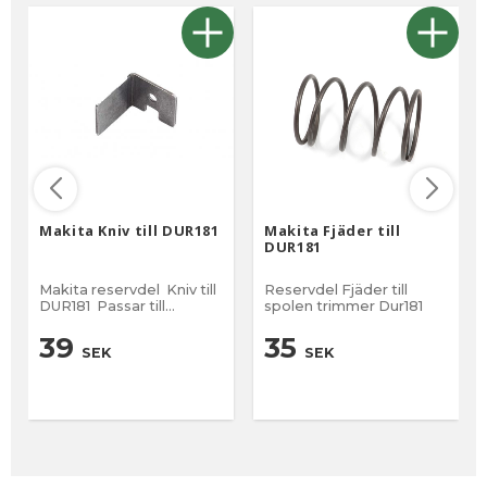
Makita Kniv till DUR181
Makita Fjäder till
DUR181
Makita reservdel Kniv till
Reservdel Fjäder till
DUR181 Passar till
spolen trimmer Dur181
Trimmer DUR181 Nr 22 på
sprängskissen Inkl skydd
39
35
SEK
SEK
(röd)