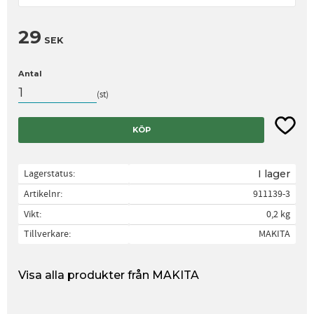
29
SEK
Antal
st
Lägg til
KÖP
Lagerstatus
I lager
Artikelnr
911139-3
Vikt
0,2 kg
Tillverkare
MAKITA
Visa alla produkter från MAKITA