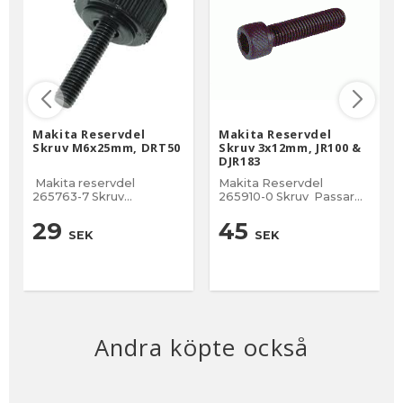
Makita Reservdel
Makita Reservdel
Skruv M6x25mm, DRT50
Skruv 3x12mm, JR100 &
DJR183
Makita reservdel
Makita Reservdel
265763-7 Skruv
265910-0 Skruv Passar
M6x25mm Passar Makita
Makita sticksåg JR100,
handfräs Passar till Bas
DJR183 NR 26 på
29
45
SEK
SEK
196613-4 NR 26 på
sprängskissen (DTD154)
sprängskissen
Insex M3x12mm
Andra köpte också