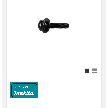
Rutnätsvy
Listvy