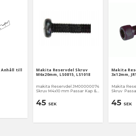
Anhåll till
Makita Reservdel Skruv
Makita Res
M6x20mm, LS0815, LS1018
3x12mm, JR
makita Reservdel JM00000074
Makita Rese
Skruv M4x10 mm Passar Kap &
Skruv Passar Makita sticksåg
geringsåg SL1018, LS0815 NR
JR100, DJR183 NR 2
009-1 på sprängskissen Skruv
sprängskissen 
45
45
SEK
SEK
6x20mm
M3x12mm