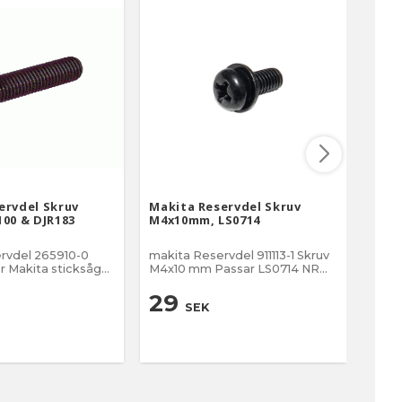
ervdel Skruv
Makita Reservdel Skruv
Maki
100 & DJR183
M4x10mm, LS0714
M4x
rvdel 265910-0
makita Reservdel 911113-1 Skruv
Maki
M4x10 mm Passar LS0714 NR
M4x8 mm Färg s
6 på
39 på sprängskissen Skruv
Maki
(DTD154) Insex
4x10mm med 2x bricka
andr
29
2
SEK