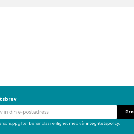
tsbrev
Pr
ersonuppgifter behandlas i enlighet med vår
integritetspolicy
.