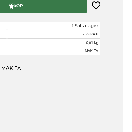
Lägg till i favorite
KÖP
1 Sats i lager
265074-0
0,01 kg
MAKITA
ån MAKITA