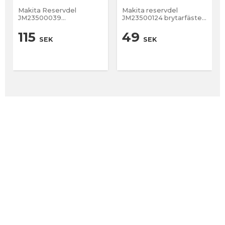
Makita Reservdel
Makita reservdel
JM23500039
JM23500124 brytarfäste
Dammutsug Passar till
till LS0815 Passar Kap &
Kap & gersåg LS0815 Nr
gersåg LS0815 NR 249 på
115
49
SEK
SEK
128 på sprängskissen
sprängskissen