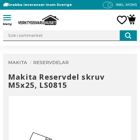
Snabba leveranser inom Sverige
INKL. MOMS
P
R
Meny
FAVO
KUN
IS
E
R
V
IS
A
MAKITA
RESERVDELAR
S
Makita Reservdel skruv
M5x25, LS0815