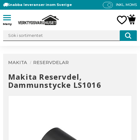
Snabba leveranser inom Sverige
INKL. MOMS
P
R
Meny
FAVO
KUN
IS
E
R
V
IS
A
MAKITA
RESERVDELAR
S
Makita Reservdel,
Dammunstycke LS1016