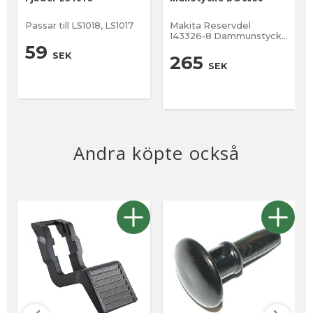
Passar till LS1018, LS1017
Makita Reservdel
143326-8 Dammunstycke
till BO6050 Nr 82 på
59
SEK
sprängskiss Svart
265
SEK
Material Plast
Andra köpte också