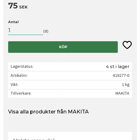
75
SEK
Antal
st
Lägg til
KÖP
Lagerstatus
4 st i lager
Artikelnr
419277-0
Vikt
1 kg
Tillverkare
MAKITA
Visa alla produkter från MAKITA