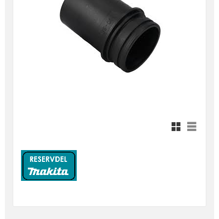
Rutnätsvy
Listvy