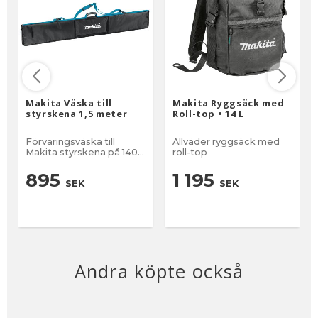
Makita Väska till
Makita Ryggsäck med
styrskena 1,5 meter
Roll-top • 14 L
Förvaringsväska till
Allväder ryggsäck med
Makita styrskena på 1400
roll-top
och 1500 mm.
895
1 195
SEK
SEK
Andra köpte också