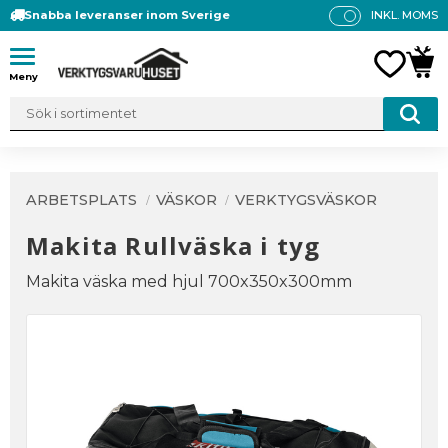
Snabba leveranser inom Sverige
INKL. MOMS
P
R
Meny
FAVO
KUN
IS
E
R
V
IS
A
ARBETSPLATS
VÄSKOR
VERKTYGSVÄSKOR
S
Makita Rullväska i tyg
Makita väska med hjul 700x350x300mm