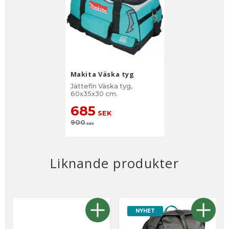
Makita Väska tyg
Jättefin Väska tyg,
60x35x30 cm.
685
SEK
900
SEK
Liknande produkter
NYHET