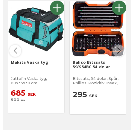
Makita Väska tyg
Bahco Bitssats
59/S54BC 54-delar
Jättefin Väska tyg,
Bitssats, 54 delar; Spår,
60x35x30 cm.
Phillips, Pozidriv, Insex,
Robertson, TORX®,
685
TORX® TR
295
SEK
SEK
900
SEK