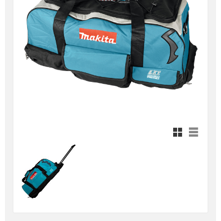
Rutnätsvy
Listvy