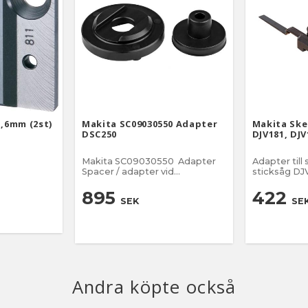
1,6mm (2st)
Makita SC09030550 Adapter
Makita Ske
DSC250
DJV181, DJV
Makita SC09030550 Adapter
Adapter till
Spacer / adapter vid
användning av sågklinga
SC09003260 och maskin
895
422
SEK
SE
DSC250.
Andra köpte också