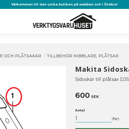
r
Välkommen till den unika butiken på webben och I Örebro!
E OCH PLÅTSAXAR
TILLBEHÖR NIBBLARE, PLÅTSAX
Makita Sidoskä
Sidoskär till plåtsax D
600
SEK
Antal
Par