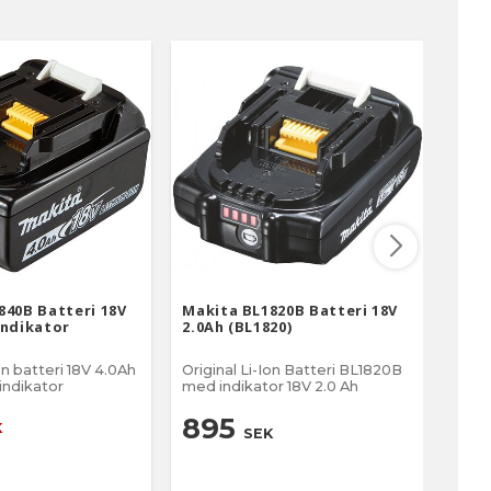
840B Batteri 18V
Makita BL1820B Batteri 18V
Maki
indikator
2.0Ah (BL1820)
5.0A
on batteri 18V 4.0Ah
Original Li-Ion Batteri BL1820B
Origi
indikator
med indikator 18V 2.0 Ah
med 
1 
895
K
SEK
2 5