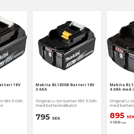
atteri 18V
Makita BL1830B Batteri 18V
Makita BL1
3.0Ah
4.0Ah med 
eri 18V 5.0Ah
Original Li-Ion batteri 18V 3.0Ah
Original Li-I
or
med batteriindikator
med batteri
895
795
SE
SEK
1 100
SEK