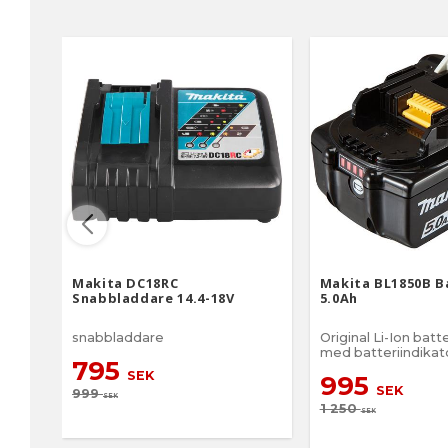
Makita DC18RC
Makita BL1850B B
Snabbladdare 14.4-18V
5.0Ah
snabbladdare
Original Li-Ion batt
med batteriindikat
795
SEK
995
SEK
999
SEK
1 250
SEK