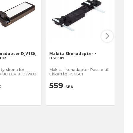
nadapter DJV180,
Makita Skenadapter •
Maki
182
HS6601
till
 styrskena för
Makita skenadapter Passar till
Makit
sticksåg DJV180 DJV181 DJV182
Cirkelsåg HS6601
793346-8 2-p
Passa
Snabbstål Län
559
6
K
SEK
på s