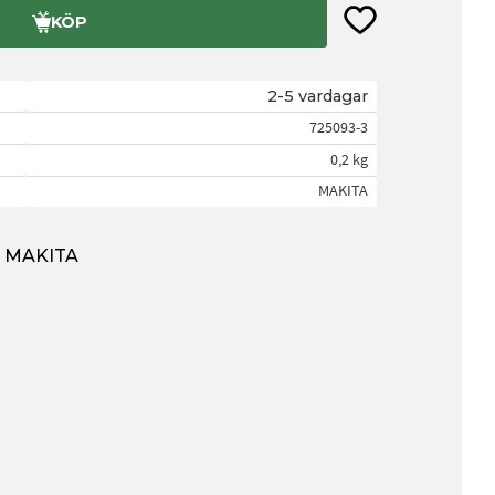
Lägg till i favorite
KÖP
2-5 vardagar
725093-3
0,2 kg
MAKITA
ån MAKITA