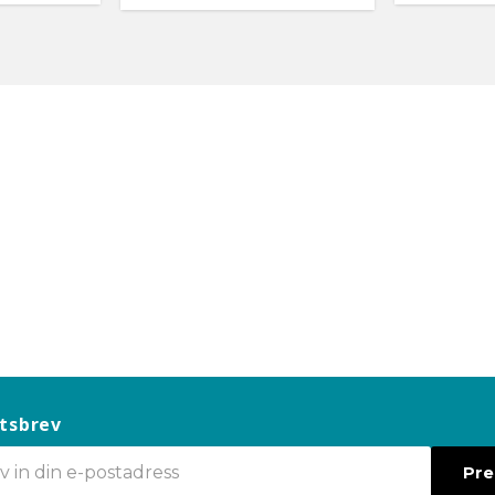
tsbrev
Pr