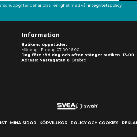
ersonuppgifter behandlas i enlighet med vår
integritetspolicy
.
Information
Butikens öppettider:
Måndag - Fredag 07:00-16:00
Dag före röd dag och afton stänger butiken 13.00
Adress: Nastagatan 8
Örebro
NST
MINA SIDOR
KÖPVILLKOR
POLICY OCH COOKIES
REKLA