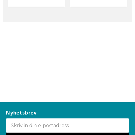
slippappret längre 10-
slippappret längre
Pack Diameter 80 x 133
Diameter 100 x 150 mm
mm Kardborre Material
Kardborre Finns i korn
: Aluminiumoxid Finns i
storlek 80, 120, 180, 240
korn storlek 80, 120, 180,
och 320 korn. 10-pack
240 och 320 korn.
Nyhetsbrev