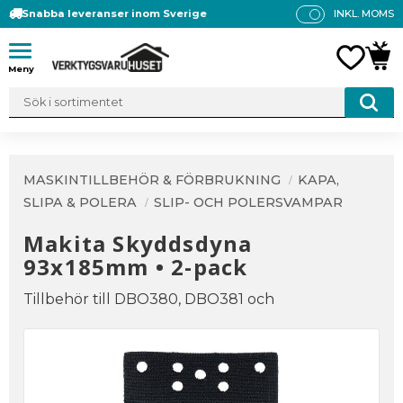
Snabba leveranser inom Sverige
INKL. MOMS
P
R
Meny
FAVO
KUN
IS
E
R
V
IS
A
MASKINTILLBEHÖR & FÖRBRUKNING
KAPA,
S
SLIPA & POLERA
SLIP- OCH POLERSVAMPAR
Makita Skyddsdyna
93x185mm • 2-pack
Tillbehör till DBO380, DBO381 och