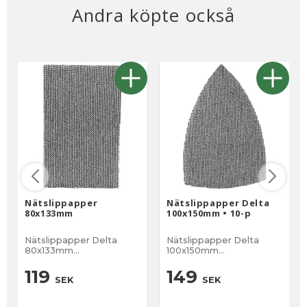
Andra köpte också
Nätslippapper
Nätslippapper Delta
80x133mm
100x150mm • 10-p
Nätslippapper Delta
Nätslippapper Delta
80x133mm
100x150mm
Nätuppbyggnden gör att
Nätuppbyggnden gör att
slippappret inte fylls
slippappret inte fylls
119
149
SEK
SEK
igen av slipdammet. Tack
igen av slipdammet. Tack
vare nätkonstruktionen
vare nätkonstruktionen
så kan du använda
så kan du använda