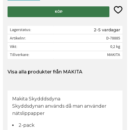
Lägg til
KÖP
Lagerstatus
2-5 vardagar
Artikelnr
D-78885
Vikt
0,2 kg
Tillverkare
MAKITA
Visa alla produkter från MAKITA
Makita Skydddsdyna
Skyddsdynan används då man använder
nätslippapper
2-pack