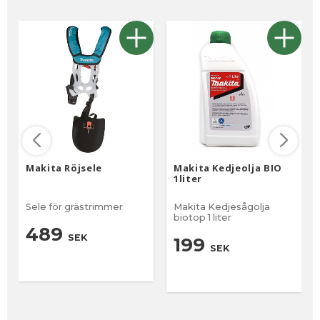
Makita Röjsele
Makita Kedjeolja BIO
1liter
Sele för grästrimmer
Makita Kedjesågolja
biotop 1 liter
489
SEK
199
SEK