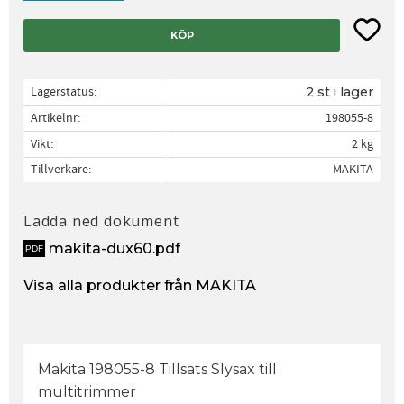
Lägg til
KÖP
Lagerstatus
2 st i lager
Artikelnr
198055-8
Vikt
2 kg
Tillverkare
MAKITA
Ladda ned dokument
makita-dux60.pdf
Visa alla produkter från MAKITA
Makita 198055-8 Tillsats Slysax till
multitrimmer