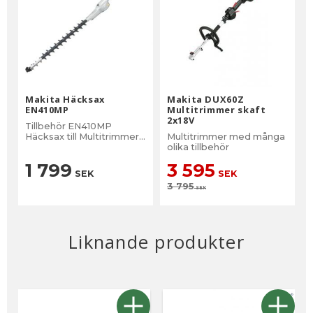
Makita Häcksax
Makita DUX60Z
EN410MP
Multitrimmer skaft
2x18V
Tillbehör EN410MP
Häcksax till Multitrimmer
Multitrimmer med många
DUX60, DUX18 samt
olika tillbehör
UX01GZ
1 799
3 595
SEK
SEK
3 795
SEK
Liknande produkter