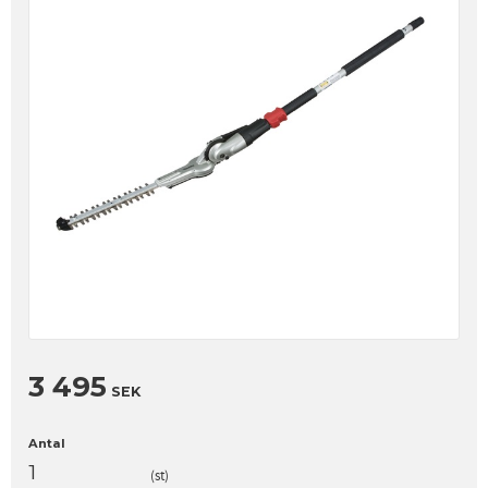
3 495
SEK
Antal
st