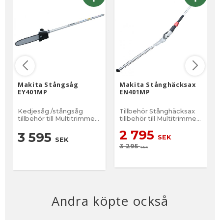
Makita Stångsåg
Makita Stånghäcksax
EY401MP
EN401MP
Kedjesåg /stångsåg
Tillbehör Stånghäcksax
tillbehör till Multitrimmer
tillbehör till Multitrimmer
DUX60, DUX18 samt
DUX60, DUX18 samt
2 795
UX01GZ
UX01GZ
3 595
SEK
SEK
3 295
SEK
Andra köpte också