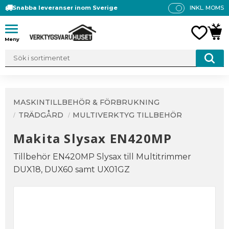
Snabba leveranser inom Sverige
INKL. MOMS
P
R
Meny
FAVO
KUN
IS
E
R
V
IS
A
MASKINTILLBEHÖR & FÖRBRUKNING
S
TRÄDGÅRD
MULTIVERKTYG TILLBEHÖR
Makita Slysax EN420MP
Tillbehör EN420MP Slysax till Multitrimmer
DUX18, DUX60 samt UX01GZ