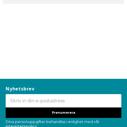
Nyhetsbrev
Prenumerera
Dina personuppgifter behandlas i enlighet med vår
integritetspolicy
.