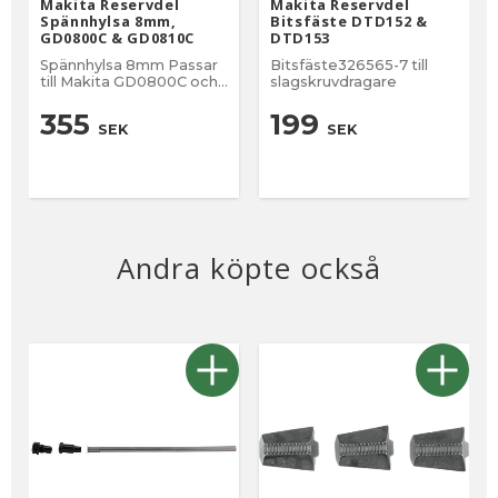
Makita Reservdel
Makita Reservdel
Spännhylsa 8mm,
Bitsfäste DTD152 &
GD0800C & GD0810C
DTD153
Spännhylsa 8mm Passar
Bitsfäste326565-7 till
till Makita GD0800C och
slagskruvdragare
GD0810C.
355
199
SEK
SEK
Andra köpte också