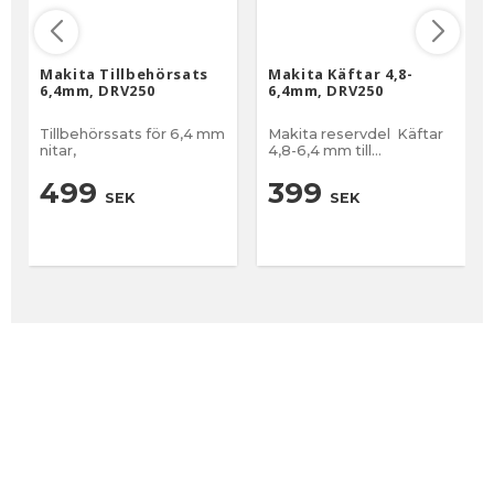
Makita Tillbehörsats
Makita Käftar 4,8-
6,4mm, DRV250
6,4mm, DRV250
Tillbehörssats för 6,4 mm
Makita reservdel Käftar
nitar,
4,8-6,4 mm till
popnitstång DRV250 3-
pack
499
399
SEK
SEK