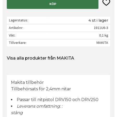
Lägg til
KÖP
Lagerstatus
4 st i lager
Artikelnr
1911U6-3
Vikt
0,1 kg
Tillverkare
MAKITA
Visa alla produkter från MAKITA
Makita tillbehör
Tillbehörsats för 2,4mm nitar
Passar till nitpistol DRV150 och DRV250
Leverans omfattning: :
stång