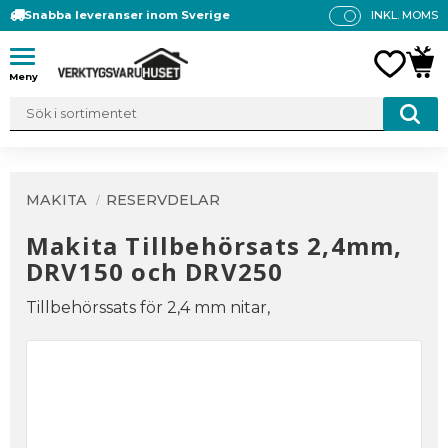
Snabba leveranser inom Sverige
INKL. MOMS
P
R
Meny
FAVO
KUN
IS
E
R
V
IS
A
MAKITA
RESERVDELAR
S
Makita Tillbehörsats 2,4mm,
DRV150 och DRV250
Tillbehörssats för 2,4 mm nitar,