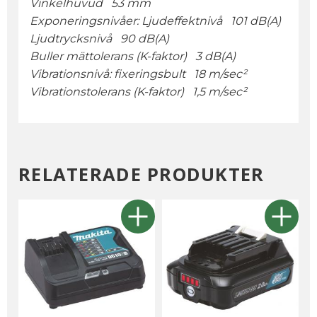
Vinkelhuvud 53 mm
Exponeringsnivåer: Ljudeffektnivå 101 dB(A)
Ljudtrycksnivå 90 dB(A)
Buller mättolerans (K-faktor) 3 dB(A)
Vibrationsnivå: fixeringsbult 18 m/sec²
Vibrationstolerans (K-faktor) 1,5 m/sec²
RELATERADE PRODUKTER