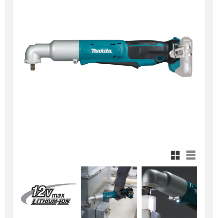
Rutnätsvy
Listvy