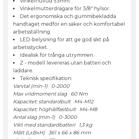
Vinkelhuvud 53mm.
Vinkelmutterdragare för 3/8" hylsor.
Det ergonomiska och gummibeklädda
handtaget medför en säker och komfortabel
arbetsställning.
LED-belysning för att ge god sikt på
arbetsstycket.
Idealisk för trånga utrymmen.
Z - modell levereras utan batteri och
laddare.
Teknisk specifikation:
Varvtal (min-1) 0-2000
Max vridmoment slag 60 Nm
Kapacitet: standardbult M4-M12
Kapacitet: höghållfastbult M4-M8
Antal slag (min-1) 0-3000
Vikt med standardbatteri 1,3 kg
Mått (LxBxH) 361 x 66 x 86 mm