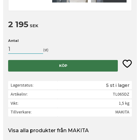
2 195
SEK
Antal
st
Lägg til
KÖP
Lagerstatus
5 st i lager
Artikelnr
TL065DZ
Vikt
1,5 kg
Tillverkare
MAKITA
Visa alla produkter från MAKITA