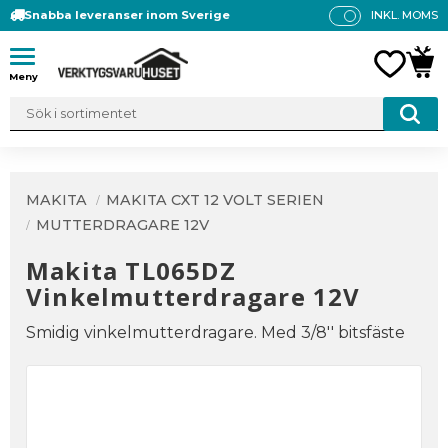
Snabba leveranser inom Sverige
INKL. MOMS
P
R
Meny
FAVO
KUN
IS
E
R
V
IS
A
MAKITA
MAKITA CXT 12 VOLT SERIEN
S
MUTTERDRAGARE 12V
Makita TL065DZ
Vinkelmutterdragare 12V
Smidig vinkelmutterdragare. Med 3/8'' bitsfäste