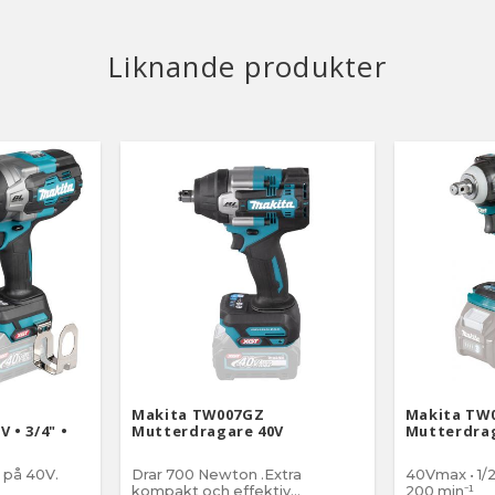
Liknande produkter
Makita TW007GZ
Makita TW
 • 3/4" •
Mutterdragare 40V
Mutterdrag
 på 40V.
Drar 700 Newton .Extra
40Vmax • 1/2"
kompakt och effektiv
200 min⁻¹