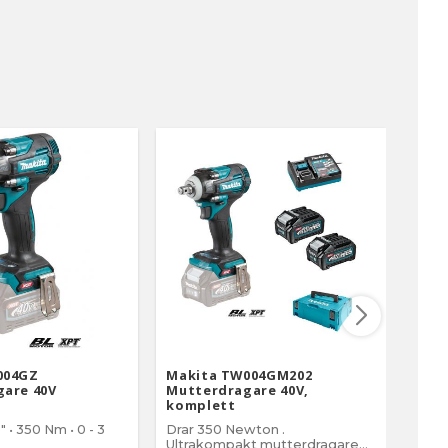
004GZ
Makita TW004GM202
Mak
are 40V
Mutterdragare 40V,
Mutt
komplett
 • 350 Nm • 0 - 3
Drar 350 Newton .
Drar
Ultrakompakt mutterdragare
komp