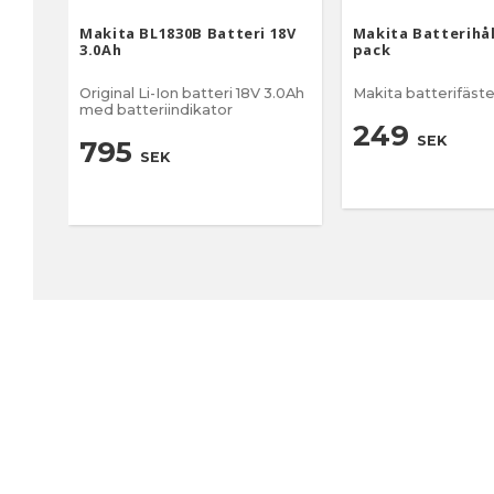
Makita BL1830B Batteri 18V
Makita Batterihål
3.0Ah
pack
Original Li-Ion batteri 18V 3.0Ah
Makita batterifäst
med batteriindikator
249
SEK
795
SEK