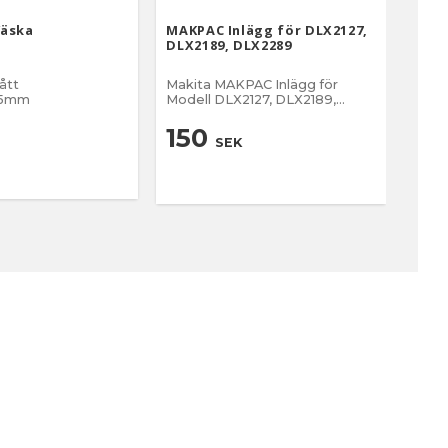
Väska
MAKPAC Inlägg för DLX2127,
Maki
DLX2189, DLX2289
pack
ått
Makita MAKPAC Inlägg för
Makit
95mm
Modell DLX2127, DLX2189,
DLX2289
2
150
SEK