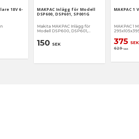
lare 18V 6-
MAKPAC Inlägg för Modell
MAKPAC 1 
DSP600, DSP601, SP001G
en
Makita MAKPAC Inlägg för
MAKPAC 1 M
Modell DSP600, DSP601,
295x105x3
SP001G
375
150
SEK
SEK
629
SEK