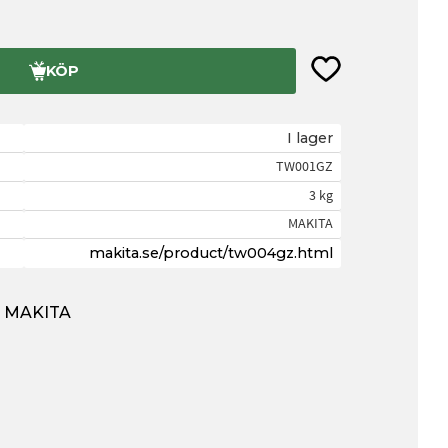
Lägg till i favorite
KÖP
I lager
TW001GZ
3 kg
MAKITA
makita.se/product/tw004gz.html
ån MAKITA