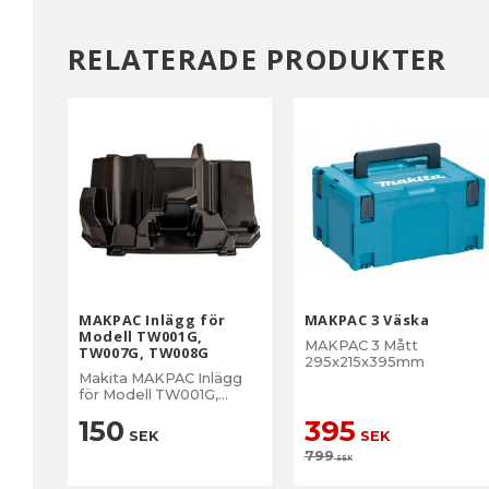
RELATERADE PRODUKTER
MAKPAC Inlägg för
MAKPAC 3 Väska
Modell TW001G,
MAKPAC 3 Mått
TW007G, TW008G
295x215x395mm
Makita MAKPAC Inlägg
för Modell TW001G,
TW007G, TW008G
150
395
SEK
SEK
799
SEK