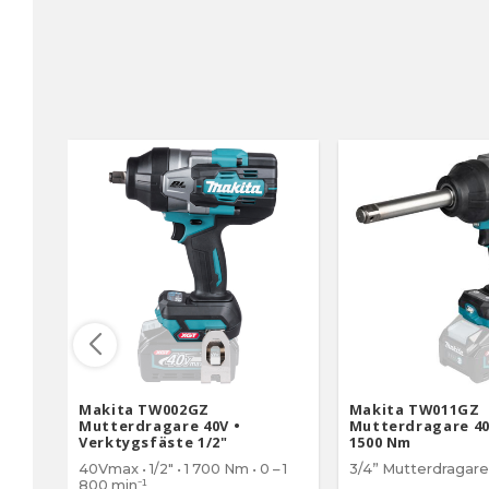
Makita TW002GZ
Makita TW011GZ
Mutterdragare 40V •
Mutterdragare 40V
Verktygsfäste 1/2"
1500 Nm
40Vmax • 1/2" • 1 700 Nm • 0 – 1
3/4” Mutterdragare
800 min⁻¹