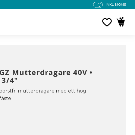
INKL. MOMS
P
R
FAVORITE
KUNDV
IS
E
R
V
IS
A
S
GZ Mutterdragare 40V •
 3/4"
borstfri mutterdragare med ett hög
fäste