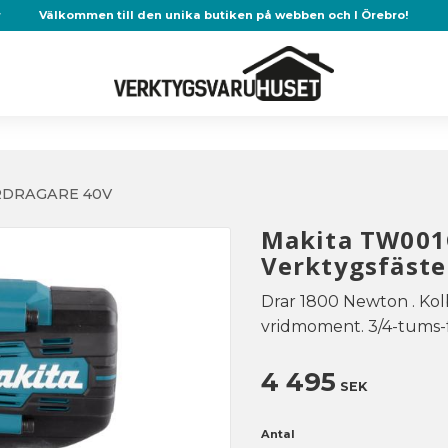
r
Välkommen till den unika butiken på webben och I Örebro!
DRAGARE 40V
Makita TW001
Verktygsfäste
Drar 1800 Newton . Kol
vridmoment. 3/4-tums-
4 495
SEK
Antal