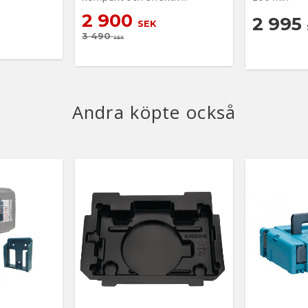
mutterdragare med fyra
2 900
effektinställningar
2 995
SEK
3 490
SEK
Andra köpte också