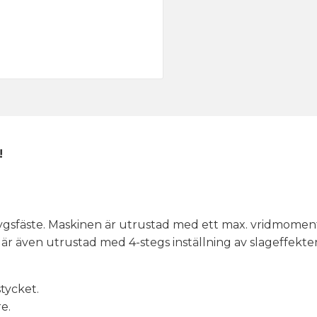
!
sfäste. Maskinen är utrustad med ett max. vridmoment 
r även utrustad med 4-stegs inställning av slageffekte
tycket.
e.