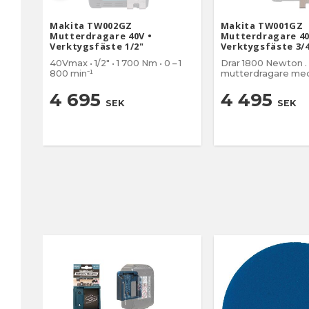
Makita TW002GZ
Makita TW001GZ
Mutterdragare 40V •
Mutterdragare 40
Verktygsfäste 1/2"
Verktygsfäste 3/
40Vmax • 1/2" • 1 700 Nm • 0 – 1
Drar 1800 Newton . 
800 min⁻¹
mutterdragare med
vridmoment. 3/4-t
4 695
4 495
SEK
SEK