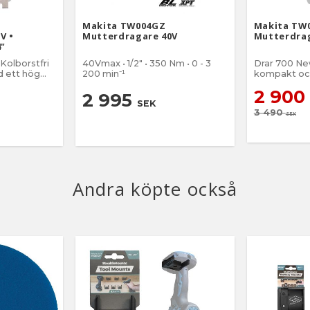
Makita TW004GZ
Makita TW
V •
Mutterdragare 40V
Mutterdrag
4"
Kolborstfri
40Vmax • 1/2" • 350 Nm • 0 - 3
Drar 700 Ne
 ett hög
200 min⁻¹
kompakt och
ums-fäste
mutterdraga
2 900
effektinstäl
2 995
SEK
3 490
SEK
Andra köpte också