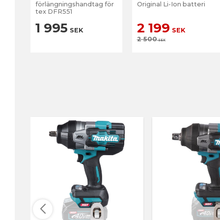
förlängningshandtag för
Original Li-Ion batteri
tex DFR551
1 995
2 199
SEK
SEK
2 500
SEK