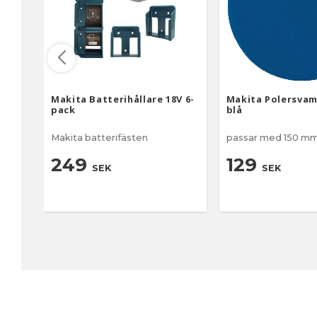
Makita Batterihållare 18V 6-
Makita Polersva
pack
blå
Makita batterifästen
passar med 150 mm
249
129
SEK
SEK