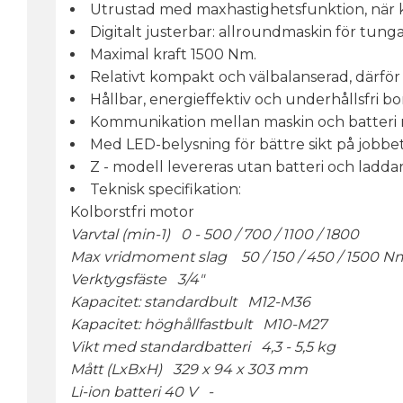
Utrustad med maxhastighetsfunktion, när k
Digitalt justerbar: allroundmaskin för tun
Maximal kraft 1500 Nm.
Relativt kompakt och välbalanserad, därför l
Hållbar, energieffektiv och underhållsfri b
Kommunikation mellan maskin och batteri m
Med LED-belysning för bättre sikt på jobbet
Z - modell levereras utan batteri och laddar
Teknisk specifikation:
Kolborstfri motor
Varvtal (min-1) 0 - 500 / 700 / 1100 / 1800
Max vridmoment slag 50 / 150 / 450 / 1500 N
Verktygsfäste 3/4"
Kapacitet: standardbult M12-M36
Kapacitet: höghållfastbult M10-M27
Vikt med standardbatteri 4,3 - 5,5 kg
Mått (LxBxH) 329 x 94 x 303 mm
Li-ion batteri 40 V -