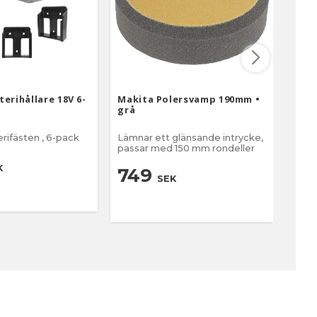
erihållare 18V 6-
Makita Polersvamp 190mm •
Sågk
grå
32T 
rifästen , 6-pack
Lämnar ett glänsande intrycke,
Speci
passar med 150 mm rondeller
• 32 
K
749
8
SEK