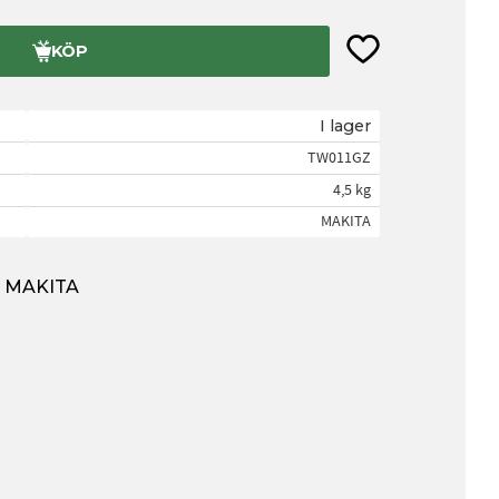
Lägg till i favorite
KÖP
I lager
TW011GZ
4,5 kg
MAKITA
ån MAKITA