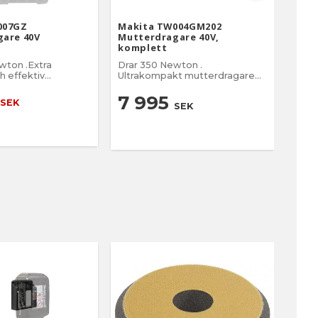
007GZ
Makita TW004GM202
Mak
are 40V
Mutterdragare 40V,
Mutt
komplett
wton .Extra
Drar 350 Newton .
Drar
 effektiv
Ultrakompakt mutterdragare
komp
re med fyra
med kolborstfri motor.
mutt
lningar
effek
7 995
8 
SEK
SEK