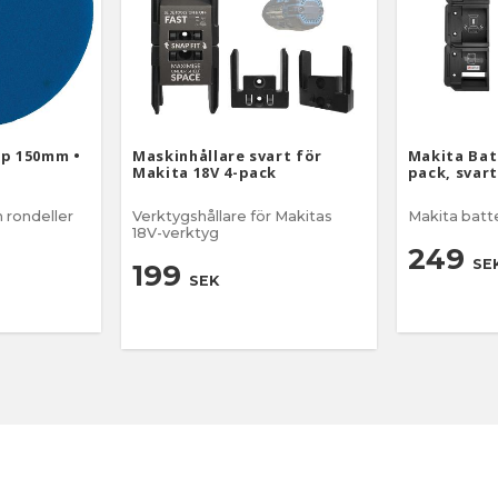
mp 150mm •
Maskinhållare svart för
Makita Batt
Makita 18V 4-pack
pack, svart
 rondeller
Verktygshållare för Makitas
Makita batte
18V-verktyg
249
SE
199
SEK