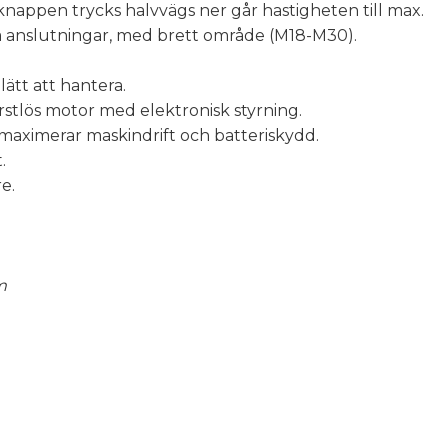
nappen trycks halvvägs ner går hastigheten till max.
ga anslutningar, med brett område (M18-M30).
ätt att hantera.
orstlös motor med elektronisk styrning.
aximerar maskindrift och batteriskydd.
.
e.
m