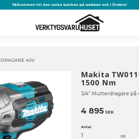
r
Välkommen till den unika butiken på webben och I Örebro!
DRAGARE 40V
Makita TW011G
1500 Nm
3/4” Mutterdragare på 
4 895
SEK
Antal
st