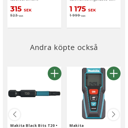
Makita lasersortiment.
315
1 175
SEK
SEK
523
1 999
SEK
SEK
Andra köpte också
Makita Black Bits T20 •
Makita