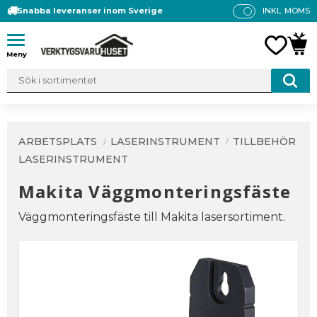
Snabba leveranser inom Sverige
INKL. MOMS
P
R
Meny
FAVO
KUN
IS
E
R
V
IS
A
ARBETSPLATS
LASERINSTRUMENT
TILLBEHÖR
S
LASERINSTRUMENT
Makita Väggmonteringsfäste
Väggmonteringsfäste till Makita lasersortiment.