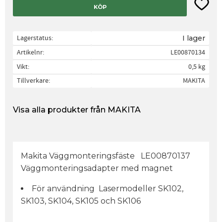
Lägg til
KÖP
Lagerstatus
I lager
Artikelnr
LE00870134
Vikt
0,5 kg
Tillverkare
MAKITA
Visa alla produkter från MAKITA
Makita Väggmonteringsfäste LE00870137
Väggmonteringsadapter med magnet
För användning Lasermodeller SK102,
SK103, SK104, SK105 och SK106