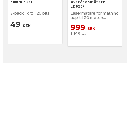
50mm • 2st
Avståndsmätare
LD030P
2-pack Torx T20 bits
Lasermätare för mätning
upp till 30 meters
avstånd.
49
999
SEK
SEK
1 199
SEK