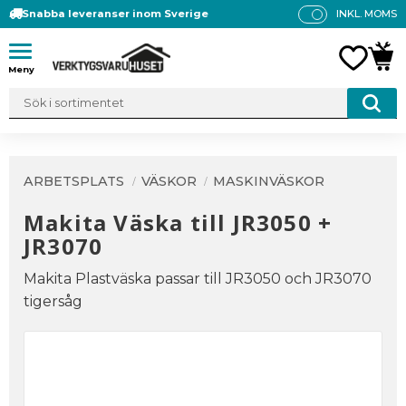
Snabba leveranser inom Sverige
INKL. MOMS
P
R
Meny
FAVO
KUN
IS
E
R
V
IS
A
ARBETSPLATS
VÄSKOR
MASKINVÄSKOR
S
Makita Väska till JR3050 +
JR3070
Makita Plastväska passar till JR3050 och JR3070
tigersåg