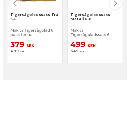
Tigersågbladssats Trä
Tigersågbladssats
6-P
Metall 6-P
Makita Tigersågblad 6
Makita
pack för trä
Tigersågbladssats 6
pack för Metall
379
499
SEK
SEK
489
649
SEK
SEK