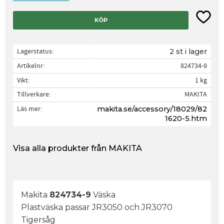
Lägg til
KÖP
Lagerstatus
2 st i lager
Artikelnr
824734-9
Vikt
1 kg
Tillverkare
MAKITA
Läs mer
makita.se/accessory/18029/82
1620-5.htm
Visa alla produkter från MAKITA
Makita
824734-9
Väska
Plastväska passar JR3050 och JR3070
Tigersåg