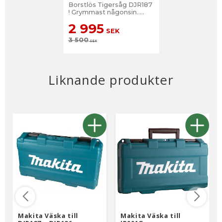
Borstlös Tigersåg DJR187
! Grymmast någonsin.....
2 995
SEK
3 500
SEK
Liknande produkter
Makita Väska till
Makita Väska till