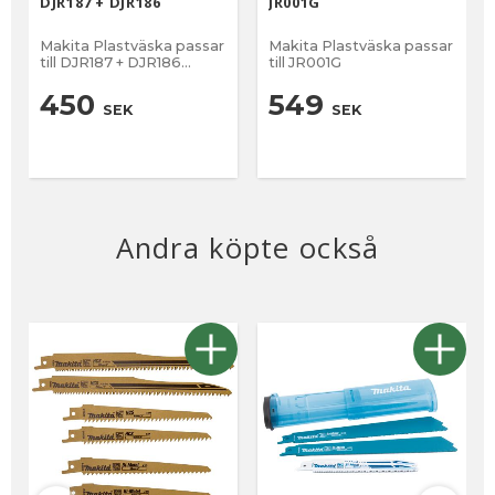
DJR187 + DJR186
JR001G
Makita Plastväska passar
Makita Plastväska passar
till DJR187 + DJR186
till JR001G
tigersåg
450
549
SEK
SEK
Andra köpte också