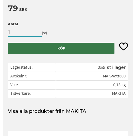
79
SEK
Antal
st
Lägg til
KÖP
Lagerstatus
255 st i lager
Artikelnr
MAK-Vatt600
Vikt
0,13 kg
Tillverkare
MAKITA
Visa alla produkter från MAKITA