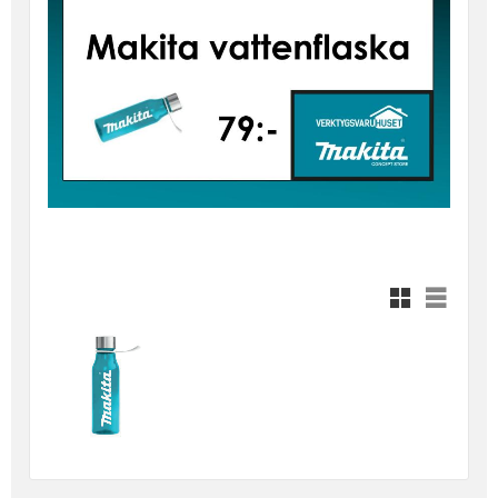
Rutnätsvy
Listvy