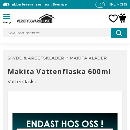
Snabba leveranser inom Sverige
INKL. MOMS
P
R
Meny
FAVO
KUN
IS
E
R
V
IS
A
SKYDD & ARBETSKLÄDER
MAKITA KLÄDER
S
Makita Vattenflaska 600ml
Vattenflaska