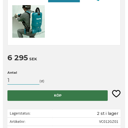
6 295
SEK
Antal
st
Lägg til
KÖP
Lagerstatus
2 st i lager
Artikelnr
VC012GZ01