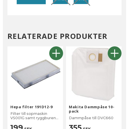
RELATERADE PRODUKTER
Hepa filter 191D12-9
Makita Dammpåse 10-
pack
Filter till sopmaskin
VS001G samt ryggburen
Dammpåse till DVC660
dammsugare VC011G ,
199
355
VC012G, DVC660 och
SEK
SEK