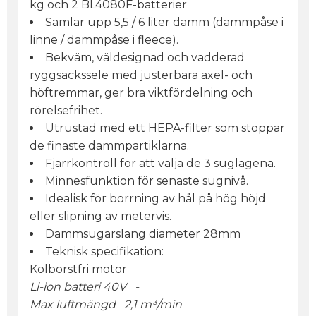
kg och 2 BL4080F-batterier
Samlar upp 5,5 / 6 liter damm (dammpåse i
linne / dammpåse i fleece).
Bekväm, väldesignad och vadderad
ryggsäckssele med justerbara axel- och
höftremmar, ger bra viktfördelning och
rörelsefrihet.
Utrustad med ett HEPA-filter som stoppar
de finaste dammpartiklarna.
Fjärrkontroll för att välja de 3 suglägena.
Minnesfunktion för senaste sugnivå.
Idealisk för borrning av hål på hög höjd
eller slipning av metervis.
Dammsugarslang diameter 28mm
Teknisk specifikation:
Kolborstfri motor
Li-ion batteri 40V -
Max luftmängd 2,1 m³/min