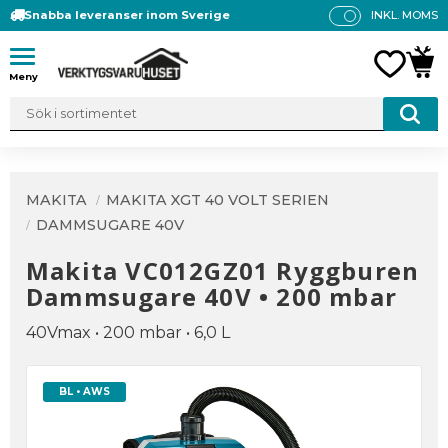
Snabba leveranser inom Sverige
INKL. MOMS
P
R
Meny
FAVO
KUN
IS
E
R
V
IS
A
MAKITA
MAKITA XGT 40 VOLT SERIEN
S
DAMMSUGARE 40V
Makita VC012GZ01 Ryggburen
Dammsugare 40V • 200 mbar
40Vmax • 200 mbar • 6,0 L
BL • AWS