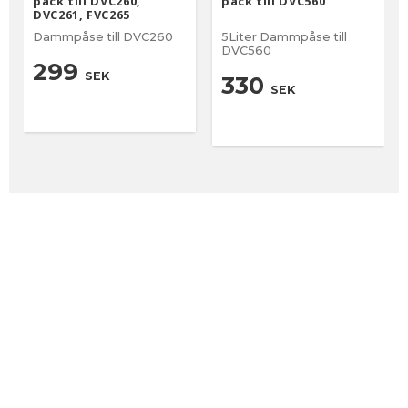
pack till DVC260,
pack till DVC560
DVC261, FVC265
Dammpåse till DVC260
5Liter Dammpåse till
DVC560
299
SEK
330
SEK