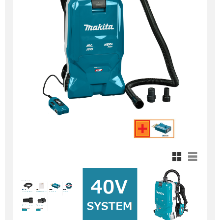
Rutnätsvy
Listvy